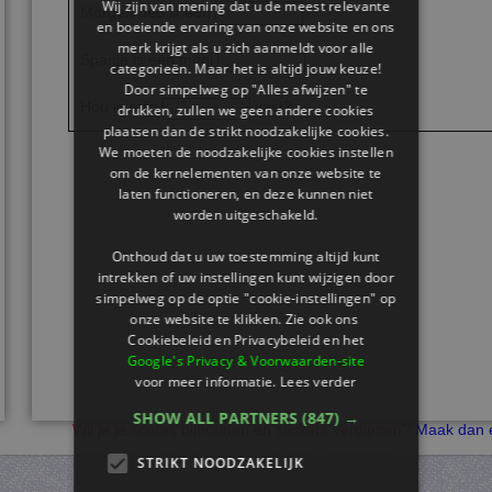
Wij zijn van mening dat u de meest relevante
Morgen heb ik een
.
en boeiende ervaring van onze website en ons
merk krijgt als u zich aanmeldt voor alle
Spanje is een mooi
.
categorieën. Maar het is altijd jouw keuze!
Door simpelweg op "Alles afwijzen" te
Hou je mijn
vast?
drukken, zullen we geen andere cookies
plaatsen dan de strikt noodzakelijke cookies.
We moeten de noodzakelijke cookies instellen
om de kernelementen van onze website te
laten functioneren, en deze kunnen niet
worden uitgeschakeld.
Onthoud dat u uw toestemming altijd kunt
intrekken of uw instellingen kunt wijzigen door
simpelweg op de optie "cookie-instellingen" op
onze website te klikken. Zie ook ons ​​
Cookiebeleid en Privacybeleid en het
Google's Privacy & Voorwaarden-site
voor meer informatie.
Lees verder
SHOW ALL PARTNERS
(847) →
Wil je je scores bijhouden en stickers verdienen?
Maak dan e
STRIKT NOODZAKELIJK