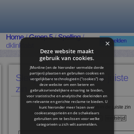
Home
/
Groep 5
/
Spelling
/
Aanmelden
×
dklinktalst
Deze website maakt
gebruik van cookies.
JMonline (en de hieronder vermelde derde
partijen) plaatsen en gebruiken cookies en
Sleep 3 woorden in de juiste
vergelijkbare technologieën (“cookies”) op
deze website om een ​​betere en
zin
gebruiksvriendelijkere ervaring te bieden,
voor statistische en analytische doeleinden en
om relevante en gerichte reclame te bieden. U
Plaats de 3 woorden in de juiste zin
kunt hieronder meer lezen over
cookiecategorieën en de schakelaars
hand
land
wedstrijd
gebruiken om te beslissen voor welke
categorieën u zich wilt aanmelden.