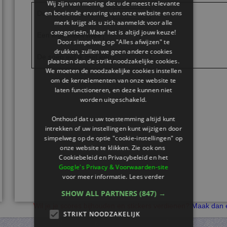
Wij zijn van mening dat u de meest relevante
en boeiende ervaring van onze website en ons
De indiaan vaart in een
.
merk krijgt als u zich aanmeldt voor alle
categorieën. Maar het is altijd jouw keuze!
Een krab heeft twee
.
Door simpelweg op "Alles afwijzen" te
drukken, zullen we geen andere cookies
De soep eet ik met een
.
plaatsen dan de strikt noodzakelijke cookies.
We moeten de noodzakelijke cookies instellen
om de kernelementen van onze website te
laten functioneren, en deze kunnen niet
worden uitgeschakeld.
Onthoud dat u uw toestemming altijd kunt
intrekken of uw instellingen kunt wijzigen door
simpelweg op de optie "cookie-instellingen" op
onze website te klikken. Zie ook ons ​​
Cookiebeleid en Privacybeleid en het
Google's Privacy & Voorwaarden-site
voor meer informatie.
Lees verder
SHOW ALL PARTNERS
(847) →
Wil je je scores bijhouden en stickers verdienen?
Maak dan e
STRIKT NOODZAKELIJK