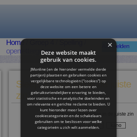
Home
/
Groep 4
/
Spelling
/
×
Aanmelden
openlettergreep
Deze website maakt
gebruik van cookies.
JMonline (en de hieronder vermelde derde
partijen) plaatsen en gebruiken cookies en
vergelijkbare technologieën (“cookies”) op
Sleep 3 woorden in de juiste
deze website om een ​​betere en
zin
gebruiksvriendelijkere ervaring te bieden,
voor statistische en analytische doeleinden en
om relevante en gerichte reclame te bieden. U
kunt hieronder meer lezen over
Plaats de 3 woorden in de juiste zin
cookiecategorieën en de schakelaars
gebruiken om te beslissen voor welke
scharen
lepel
kano
categorieën u zich wilt aanmelden.