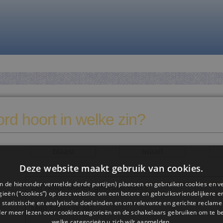
rd hoort in welke zin?
blaast
twaalf
Deze website maakt gebruik van cookies.
n de hieronder vermelde derde partijen) plaatsen en gebruiken cookies en v
De holbewoner gebruikt een
ieën (“cookies”) op deze website om een ​​betere en gebruiksvriendelijkere e
 statistische en analytische doeleinden en om relevante en gerichte reclame
Mijn broer is al
.
der meer lezen over cookiecategorieën en de schakelaars gebruiken om te be
welke categorieën u zich wilt aanmelden.