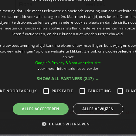
Fiona
een bel.
an mening dat u de meest relevante en boeiende ervaring van onze website 
 u zich aanmeldt voor alle categorieën. Maar het is altijd jouw keuze! Door s
wijzen" te drukken, zullen we geen andere cookies plaatsen dan de strikt noo
We moeten de noodzakelijke cookies instellen om de kernelementen van onze 
laten functioneren, en deze kunnen niet worden uitgeschakeld.
 u uw toestemming altijd kunt intrekken of uw instellingen kunt wijzigen do
cookie-instellingen" op onze website te klikken. Zie ook ons ​​Cookiebeleid en
en het
Google's Privacy & Voorwaarden-site
voor meer informatie.
Lees verder
SHOW ALL PARTNERS
(847) →
IKT NOODZAKELIJK
PRESTATIE
TARGETING
FUNC
ALLES ACCEPTEREN
ALLES AFWIJZEN
Wil je je scores bijhouden en stic
DETAILS WEERGEVEN