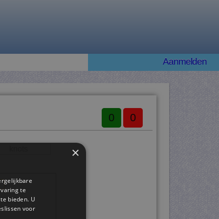
Aanmelden
0
0
×
knots
ergelijkbare
.
rvaring te
 te bieden. U
slissen voor