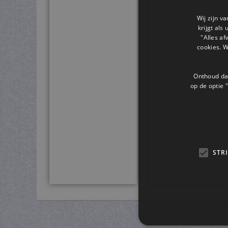
Wij zijn v
krijgt als
"Alles af
cookies. 
Onthoud dat
op de optie "
STR