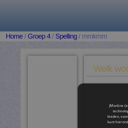
Home
/
Groep 4
/
Spelling
/ mmkmm
Welk woo
JMonline (e
technolog
bieden, voor
kunt hieron