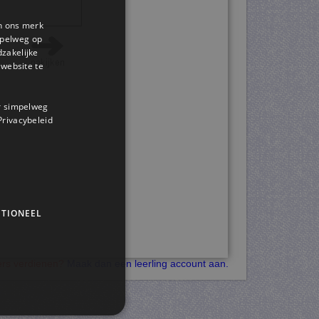
en ons merk
impelweg op
dzakelijke
website te
or simpelweg
 Privacybeleid
TIONEEL
kers verdienen?
Maak dan een leerling account aan.