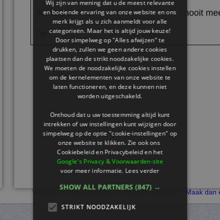
Wij zijn van mening dat u de meest relevante
en boeiende ervaring van onze website en ons
Ik hoop dat zo'n
nooit mee
merk krijgt als u zich aanmeldt voor alle
categorieën. Maar het is altijd jouw keuze!
De
is rond.
Door simpelweg op "Alles afwijzen" te
drukken, zullen we geen andere cookies
plaatsen dan de strikt noodzakelijke cookies.
We moeten de noodzakelijke cookies instellen
om de kernelementen van onze website te
laten functioneren, en deze kunnen niet
worden uitgeschakeld.
Onthoud dat u uw toestemming altijd kunt
intrekken of uw instellingen kunt wijzigen door
simpelweg op de optie "cookie-instellingen" op
onze website te klikken. Zie ook ons ​​
Cookiebeleid en Privacybeleid en het
Google's Privacy & Voorwaarden-site
voor meer informatie.
Lees verder
SHOW ALL PARTNERS
(847) →
Wil je je scores bijhouden en stickers verdienen?
Maak dan e
STRIKT NOODZAKELIJK