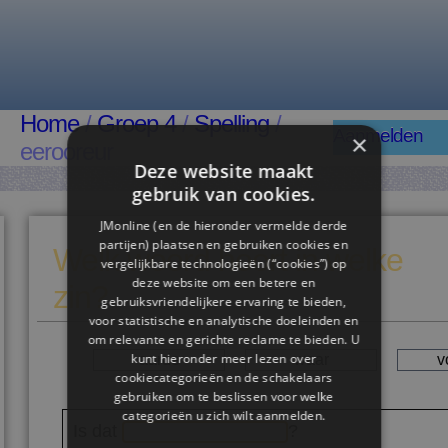
Home
/
Groep 4
/
Spelling
/
Aanmelden
×
eerooreur
Deze website maakt
gebruik van cookies.
JMonline (en de hieronder vermelde derde
partijen) plaatsen en gebruiken cookies en
Welk woord hoort in welke
vergelijkbare technologieën (“cookies”) op
deze website om een ​​betere en
zin?
gebruiksvriendelijkere ervaring te bieden,
voor statistische en analytische doeleinden en
om relevante en gerichte reclame te bieden. U
kunt hieronder meer lezen over
aarde
waar
v
cookiecategorieën en de schakelaars
gebruiken om te beslissen voor welke
categorieën u zich wilt aanmelden.
Is dat
?