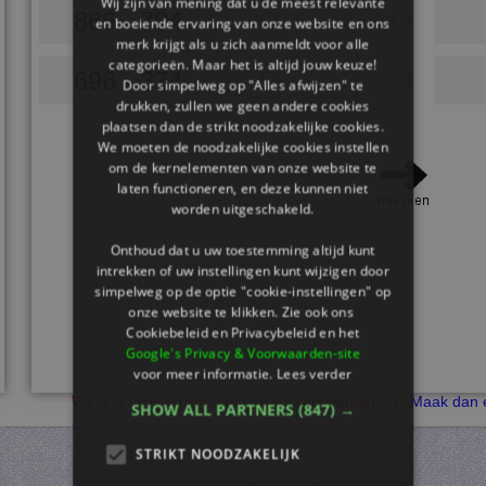
Wij zijn van mening dat u de meest relevante
866 - 794
en boeiende ervaring van onze website en ons
merk krijgt als u zich aanmeldt voor alle
categorieën. Maar het is altijd jouw keuze!
696 - 374
Door simpelweg op "Alles afwijzen" te
drukken, zullen we geen andere cookies
plaatsen dan de strikt noodzakelijke cookies.
We moeten de noodzakelijke cookies instellen
om de kernelementen van onze website te
laten functioneren, en deze kunnen niet
worden uitgeschakeld.
Onthoud dat u uw toestemming altijd kunt
intrekken of uw instellingen kunt wijzigen door
simpelweg op de optie "cookie-instellingen" op
onze website te klikken. Zie ook ons ​​
Cookiebeleid en Privacybeleid en het
Google's Privacy & Voorwaarden-site
voor meer informatie.
Lees verder
Wil je je scores bijhouden en stickers verdienen?
Maak dan e
SHOW ALL PARTNERS
(847) →
STRIKT NOODZAKELIJK