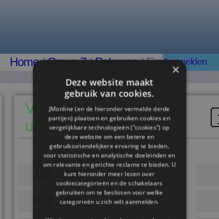
Home
/
Groep 7
/
Rekenen
/ Eraf
Aanmelden
×
Deze website maakt
gebruik van cookies.
Verbind de som met de
JMonline (en de hieronder vermelde derde
partijen) plaatsen en gebruiken cookies en
uitkomst
vergelijkbare technologieën (“cookies”) op
deze website om een ​​betere en
gebruiksvriendelijkere ervaring te bieden,
voor statistische en analytische doeleinden en
om relevante en gerichte reclame te bieden. U
339 - 275
kunt hieronder meer lezen over
cookiecategorieën en de schakelaars
gebruiken om te beslissen voor welke
914 - 690
categorieën u zich wilt aanmelden.