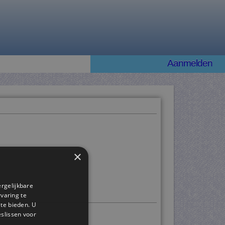
Aanmelden
×
ergelijkbare
rvaring te
 te bieden. U
slissen voor