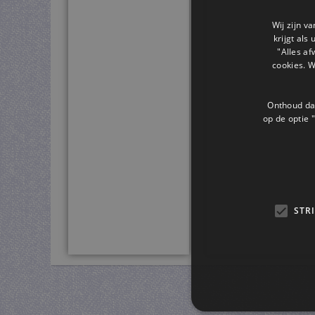
Wij zijn v
krijgt als
"Alles af
cookies. 
Onthoud dat
op de optie "
STR