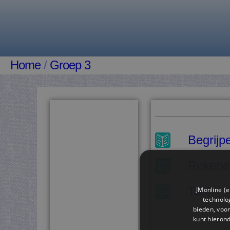
Home
/
Groep 3
Begrijp
Rekene
Taal
JMonline (e
technolog
bieden, voor
kunt hieron