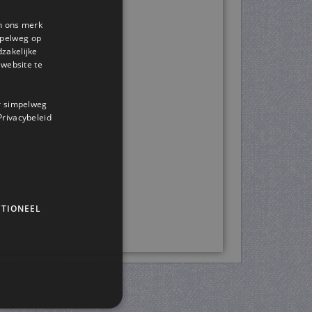
en ons merk
impelweg op
dzakelijke
website te
or simpelweg
 Privacybeleid
TIONEEL