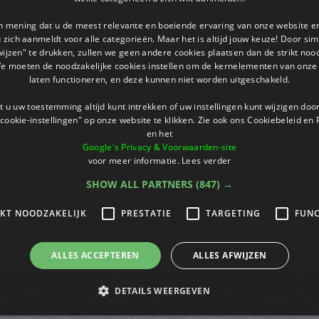
an mening dat u de meest relevante en boeiende ervaring van onze website 
 u zich aanmeldt voor alle categorieën. Maar het is altijd jouw keuze! Door s
wijzen" te drukken, zullen we geen andere cookies plaatsen dan de strikt noo
We moeten de noodzakelijke cookies instellen om de kernelementen van onze 
laten functioneren, en deze kunnen niet worden uitgeschakeld.
 u uw toestemming altijd kunt intrekken of uw instellingen kunt wijzigen do
cookie-instellingen" op onze website te klikken. Zie ook ons ​​Cookiebeleid en
en het
Google's Privacy & Voorwaarden-site
voor meer informatie.
Lees verder
SHOW ALL PARTNERS
(847) →
IKT NOODZAKELIJK
PRESTATIE
TARGETING
FUNC
ALLES ACCEPTEREN
ALLES AFWIJZEN
DETAILS WEERGEVEN