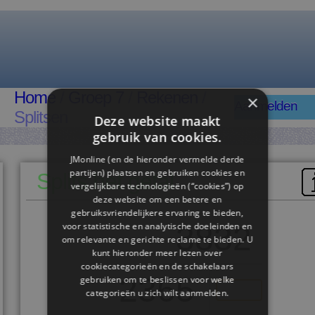
Home
/
Groep 7
/
Rekenen
/
×
Aanmelden
Splitsen
Deze website maakt
gebruik van cookies.
JMonline (en de hieronder vermelde derde
partijen) plaatsen en gebruiken cookies en
Splits het getal
vergelijkbare technologieën (“cookies”) op
deze website om een ​​betere en
gebruiksvriendelijkere ervaring te bieden,
voor statistische en analytische doeleinden en
3832
om relevante en gerichte reclame te bieden. U
kunt hieronder meer lezen over
cookiecategorieën en de schakelaars
2365
gebruiken om te beslissen voor welke
categorieën u zich wilt aanmelden.