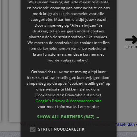
1102
Wij zijn van mening dat u de meest relevante
en boeiende ervaring van onze website en ons
merk krijgt als u zich aanmeldt voor alle
1758
categorieën. Maar het is altijd jouw keuze!
Door simpelweg op "Alles afwijzen" te
drukken, zullen we geen andere cookies
plaatsen dan de strikt noodzakelijke cookies.
We moeten de noodzakelijke cookies instellen
om de kernelementen van onze website te
laten functioneren, en deze kunnen niet
worden uitgeschakeld.
Onthoud dat u uw toestemming altijd kunt
intrekken of uw instellingen kunt wijzigen door
simpelweg op de optie "cookie-instellingen" op
onze website te klikken. Zie ook ons ​​
Cookiebeleid en Privacybeleid en het
Google's Privacy & Voorwaarden-site
voor meer informatie.
Lees verder
SHOW ALL PARTNERS
(847) →
Wil je je scores bijhouden en stickers verdienen?
Maak dan e
STRIKT NOODZAKELIJK