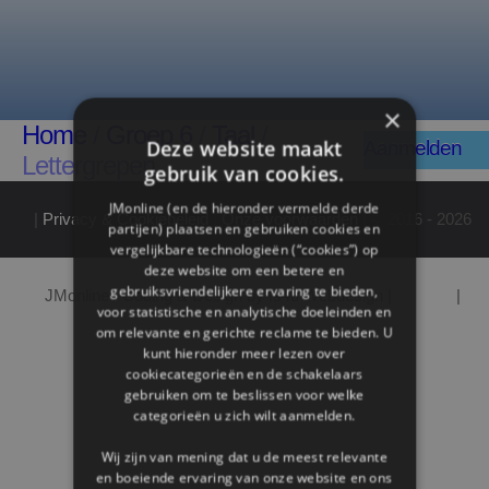
×
Home
/
Groep 6
/
Taal
/
Deze website maakt
Aanmelden
Lettergrepen
gebruik van cookies.
JMonline (en de hieronder vermelde derde
|
Privacy & Cookiebeleid
|
Onze voorwaarden
| © 2016 - 2026
partijen) plaatsen en gebruiken cookies en
vergelijkbare technologieën (“cookies”) op
deze website om een ​​betere en
gebruiksvriendelijkere ervaring te bieden,
JMonline / Coding & Design by Is4u Webdesign |
Contact
|
voor statistische en analytische doeleinden en
om relevante en gerichte reclame te bieden. U
kunt hieronder meer lezen over
cookiecategorieën en de schakelaars
gebruiken om te beslissen voor welke
categorieën u zich wilt aanmelden.
Wij zijn van mening dat u de meest relevante
en boeiende ervaring van onze website en ons