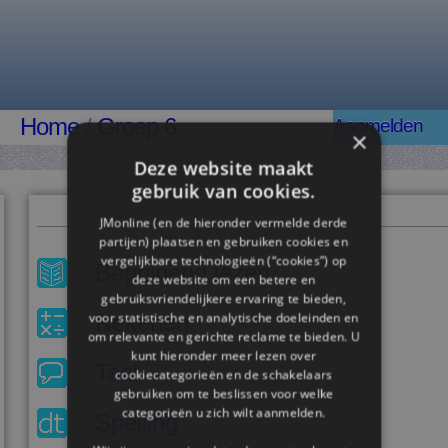
Home
/
Groep 6
Aanmelden
×
Deze website maakt
gebruik van cookies.
JMonline (en de hieronder vermelde derde
partijen) plaatsen en gebruiken cookies en
vergelijkbare technologieën (“cookies”) op
Begrijpend lezen
deze website om een ​​betere en
gebruiksvriendelijkere ervaring te bieden,
Rekenen
voor statistische en analytische doeleinden en
om relevante en gerichte reclame te bieden. U
kunt hieronder meer lezen over
Taal
cookiecategorieën en de schakelaars
gebruiken om te beslissen voor welke
categorieën u zich wilt aanmelden.
Spelling