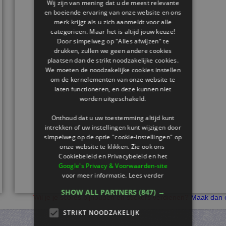
Wij zijn van mening dat u de meest relevante
en boeiende ervaring van onze website en ons
merk krijgt als u zich aanmeldt voor alle
categorieën. Maar het is altijd jouw keuze!
Door simpelweg op "Alles afwijzen" te
drukken, zullen we geen andere cookies
plaatsen dan de strikt noodzakelijke cookies.
We moeten de noodzakelijke cookies instellen
om de kernelementen van onze website te
laten functioneren, en deze kunnen niet
worden uitgeschakeld.
Onthoud dat u uw toestemming altijd kunt
intrekken of uw instellingen kunt wijzigen door
simpelweg op de optie "cookie-instellingen" op
onze website te klikken. Zie ook ons ​​
Cookiebeleid en Privacybeleid en het
Google's Privacy & Voorwaarden-site
voor meer informatie.
Lees verder
SHOW ALL PARTNERS
(847) →
Wil je je scores bijhouden en stickers verdienen?
Maak dan e
STRIKT NOODZAKELIJK