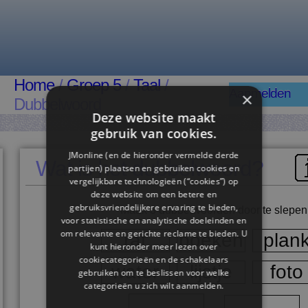
Home
/
Groep 5
/
Taal
/
Aanmelden
×
Dubbelwoord
Deze website maakt
gebruik van cookies.
JMonline (en de hieronder vermelde derde
Wat is het dubbelwoord?
partijen) plaatsen en gebruiken cookies en
vergelijkbare technologieën (“cookies”) op
deze website om een ​​betere en
gebruiksvriendelijkere ervaring te bieden,
Maak 3 dubbelwoorden door te slepen
voor statistische en analytische doeleinden en
om relevante en gerichte reclame te bieden. U
rat
boeken
plan
kunt hieronder meer lezen over
cookiecategorieën en de schakelaars
water
lijstje
foto
gebruiken om te beslissen voor welke
categorieën u zich wilt aanmelden.