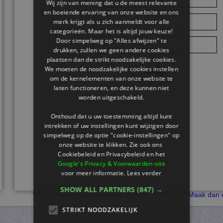
Wij zijn van mening dat u de meest relevante
-
en boeiende ervaring van onze website en ons
merk krijgt als u zich aanmeldt voor alle
-
categorieën. Maar het is altijd jouw keuze!
Door simpelweg op "Alles afwijzen" te
drukken, zullen we geen andere cookies
-
plaatsen dan de strikt noodzakelijke cookies.
We moeten de noodzakelijke cookies instellen
om de kernelementen van onze website te
laten functioneren, en deze kunnen niet
worden uitgeschakeld.
Onthoud dat u uw toestemming altijd kunt
intrekken of uw instellingen kunt wijzigen door
simpelweg op de optie "cookie-instellingen" op
onze website te klikken. Zie ook ons ​​
Cookiebeleid en Privacybeleid en het
Google's Privacy & Voorwaarden-site
voor meer informatie.
Lees verder
SHOW ALL PARTNERS
(847) →
Wil je je scores bijhouden en stickers verdienen?
Maak dan e
STRIKT NOODZAKELIJK