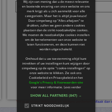
Wij zijn van mening dat u de meest relevante
en boeiende ervaring van onze website en ons
Haar
waaien in de wind.
merk krijgt als u zich aanmeldt voor alle
categorieën. Maar het is altijd jouw keuze!
Door simpelweg op "Alles afwijzen" te
drukken, zullen we geen andere cookies
plaatsen dan de strikt noodzakelijke cookies.
We moeten de noodzakelijke cookies instellen
om de kernelementen van onze website te
laten functioneren, en deze kunnen niet
worden uitgeschakeld.
Onthoud dat u uw toestemming altijd kunt
intrekken of uw instellingen kunt wijzigen door
simpelweg op de optie "cookie-instellingen" op
onze website te klikken. Zie ook ons ​​
Cookiebeleid en Privacybeleid en het
Google's Privacy & Voorwaarden-site
voor meer informatie.
Lees verder
SHOW ALL PARTNERS
(847) →
Wil je je scores bijhouden en stickers verdienen?
Maak dan e
STRIKT NOODZAKELIJK