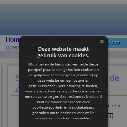
Home
/
Groep 5
/
Spelling
/
×
Aanmelden
openlettergreep
Deze website maakt
gebruik van cookies.
JMonline (en de hieronder vermelde derde
partijen) plaatsen en gebruiken cookies en
vergelijkbare technologieën (“cookies”) op
Sleep het juiste woord in de
deze website om een ​​betere en
zin
gebruiksvriendelijkere ervaring te bieden,
voor statistische en analytische doeleinden en
om relevante en gerichte reclame te bieden. U
kunt hieronder meer lezen over
Plaats het juiste woord in de zin
cookiecategorieën en de schakelaars
gebruiken om te beslissen voor welke
zagen
slepen
haren
categorieën u zich wilt aanmelden.