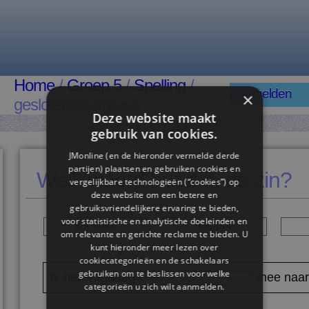
Home
/
Groep 5
/
Spelling
/
Aanmelden
×
geslotenlettergreep
Deze website maakt
gebruik van cookies.
JMonline (en de hieronder vermelde derde
partijen) plaatsen en gebruiken cookies en
Welk woord hoort in de zin?
vergelijkbare technologieën (“cookies”) op
deze website om een ​​betere en
gebruiksvriendelijkere ervaring te bieden,
voor statistische en analytische doeleinden en
klimmen
kapper
om relevante en gerichte reclame te bieden. U
kunt hieronder meer lezen over
cookiecategorieën en de schakelaars
gebruiken om te beslissen voor welke
Ik heb vandaag
mee naar 
categorieën u zich wilt aanmelden.