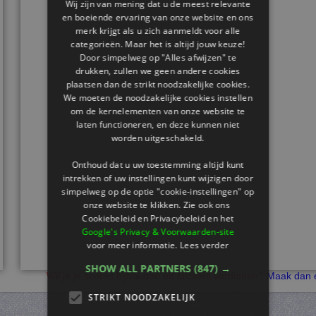
Wij zijn van mening dat u de meest relevante
en boeiende ervaring van onze website en ons
merk krijgt als u zich aanmeldt voor alle
categorieën. Maar het is altijd jouw keuze!
Door simpelweg op "Alles afwijzen" te
drukken, zullen we geen andere cookies
plaatsen dan de strikt noodzakelijke cookies.
We moeten de noodzakelijke cookies instellen
om de kernelementen van onze website te
laten functioneren, en deze kunnen niet
worden uitgeschakeld.
Onthoud dat u uw toestemming altijd kunt
intrekken of uw instellingen kunt wijzigen door
simpelweg op de optie "cookie-instellingen" op
onze website te klikken. Zie ook ons ​​
Cookiebeleid en Privacybeleid en het
Google's Privacy & Voorwaarden-site
voor meer informatie.
Lees verder
SHOW ALL PARTNERS
(847) →
Wil je je scores bijhouden en stickers verdienen?
Maak dan e
STRIKT NOODZAKELIJK