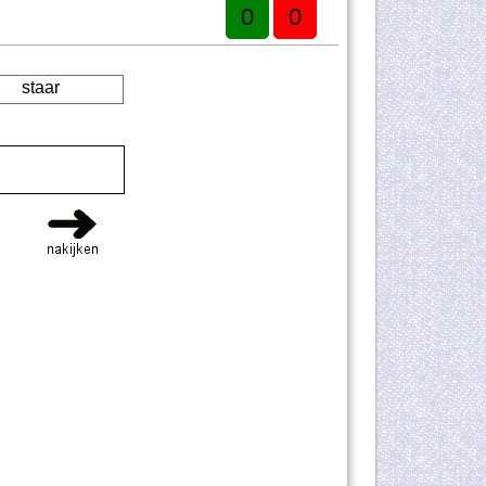
0
0
staar