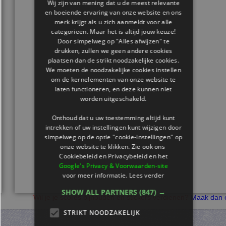
Wij zijn van mening dat u de meest relevante
en boeiende ervaring van onze website en ons
merk krijgt als u zich aanmeldt voor alle
categorieën. Maar het is altijd jouw keuze!
Door simpelweg op "Alles afwijzen" te
drukken, zullen we geen andere cookies
plaatsen dan de strikt noodzakelijke cookies.
We moeten de noodzakelijke cookies instellen
om de kernelementen van onze website te
laten functioneren, en deze kunnen niet
worden uitgeschakeld.
Onthoud dat u uw toestemming altijd kunt
intrekken of uw instellingen kunt wijzigen door
simpelweg op de optie "cookie-instellingen" op
onze website te klikken. Zie ook ons ​​
Cookiebeleid en Privacybeleid en het
Google's Privacy & Voorwaarden-site
voor meer informatie.
Lees verder
SHOW ALL PARTNERS
(847) →
Wil je je scores bijhouden en stickers verdienen?
Maak dan e
STRIKT NOODZAKELIJK