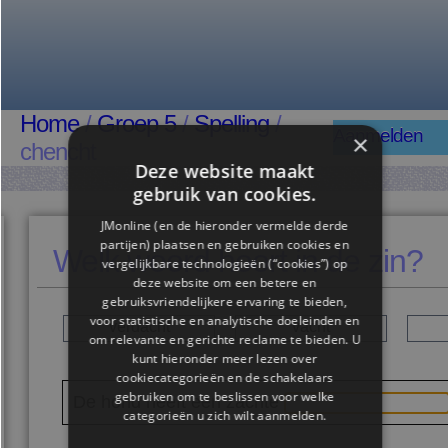
Home
/
Groep 5
/
Spelling
/
Aanmelden
×
chencht
Deze website maakt
gebruik van cookies.
JMonline (en de hieronder vermelde derde
partijen) plaatsen en gebruiken cookies en
Welk woord hoort in de zin?
vergelijkbare technologieën (“cookies”) op
deze website om een ​​betere en
gebruiksvriendelijkere ervaring te bieden,
voor statistische en analytische doeleinden en
verdacht
vacht
om relevante en gerichte reclame te bieden. U
kunt hieronder meer lezen over
cookiecategorieën en de schakelaars
gebruiken om te beslissen voor welke
De hond heeft een zachte
categorieën u zich wilt aanmelden.