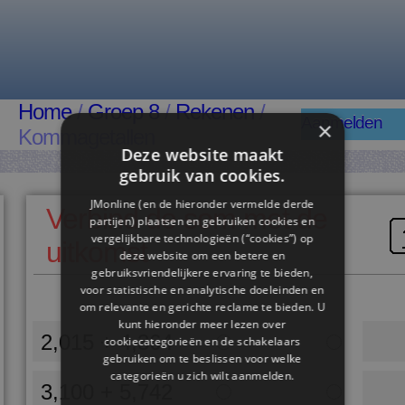
Home
/
Groep 8
/
Rekenen
/
Aanmelden
×
Kommagetallen
Deze website maakt
gebruik van cookies.
JMonline (en de hieronder vermelde derde
Verbind de som met de
partijen) plaatsen en gebruiken cookies en
vergelijkbare technologieën (“cookies”) op
uitkomst
deze website om een ​​betere en
gebruiksvriendelijkere ervaring te bieden,
voor statistische en analytische doeleinden en
om relevante en gerichte reclame te bieden. U
kunt hieronder meer lezen over
2,015 + 4,364
cookiecategorieën en de schakelaars
gebruiken om te beslissen voor welke
categorieën u zich wilt aanmelden.
3,100 + 5,742