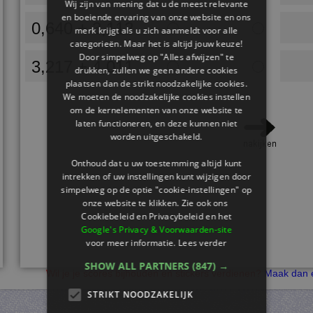
Wij zijn van mening dat u de meest relevante
en boeiende ervaring van onze website en ons
0,640 + 3,112
merk krijgt als u zich aanmeldt voor alle
categorieën. Maar het is altijd jouw keuze!
Door simpelweg op "Alles afwijzen" te
3,217 + 4,011
drukken, zullen we geen andere cookies
plaatsen dan de strikt noodzakelijke cookies.
We moeten de noodzakelijke cookies instellen
om de kernelementen van onze website te
laten functioneren, en deze kunnen niet
worden uitgeschakeld.
Onthoud dat u uw toestemming altijd kunt
intrekken of uw instellingen kunt wijzigen door
simpelweg op de optie "cookie-instellingen" op
onze website te klikken. Zie ook ons ​​
Cookiebeleid en Privacybeleid en het
Google's Privacy & Voorwaarden-site
voor meer informatie.
Lees verder
SHOW ALL PARTNERS
(847) →
Wil je je scores bijhouden en stickers verdienen?
Maak dan e
STRIKT NOODZAKELIJK