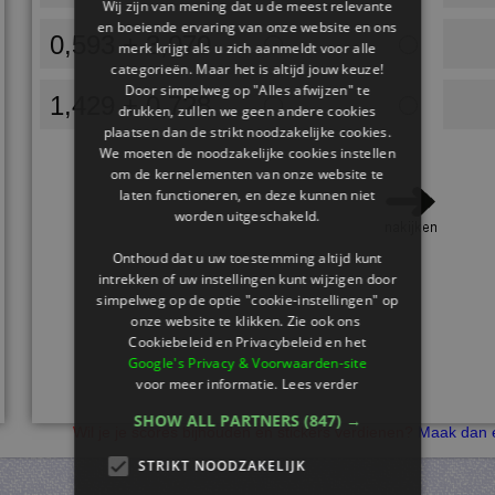
Wij zijn van mening dat u de meest relevante
en boeiende ervaring van onze website en ons
0,593 + 3,070
merk krijgt als u zich aanmeldt voor alle
categorieën. Maar het is altijd jouw keuze!
Door simpelweg op "Alles afwijzen" te
1,429 + 0,728
drukken, zullen we geen andere cookies
plaatsen dan de strikt noodzakelijke cookies.
We moeten de noodzakelijke cookies instellen
om de kernelementen van onze website te
laten functioneren, en deze kunnen niet
worden uitgeschakeld.
Onthoud dat u uw toestemming altijd kunt
intrekken of uw instellingen kunt wijzigen door
simpelweg op de optie "cookie-instellingen" op
onze website te klikken. Zie ook ons ​​
Cookiebeleid en Privacybeleid en het
Google's Privacy & Voorwaarden-site
voor meer informatie.
Lees verder
SHOW ALL PARTNERS
(847) →
Wil je je scores bijhouden en stickers verdienen?
Maak dan e
STRIKT NOODZAKELIJK