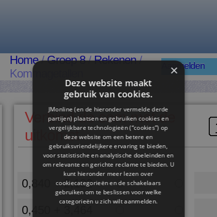
Home
/
Groep 8
/
Rekenen
/
Aanmelden
×
Kommagetallen
Deze website maakt
gebruik van cookies.
JMonline (en de hieronder vermelde derde
Verbind de som met de
partijen) plaatsen en gebruiken cookies en
vergelijkbare technologieën (“cookies”) op
uitkomst
deze website om een ​​betere en
gebruiksvriendelijkere ervaring te bieden,
voor statistische en analytische doeleinden en
om relevante en gerichte reclame te bieden. U
kunt hieronder meer lezen over
0,840 + 2,192
cookiecategorieën en de schakelaars
gebruiken om te beslissen voor welke
categorieën u zich wilt aanmelden.
0,450 + 3,464