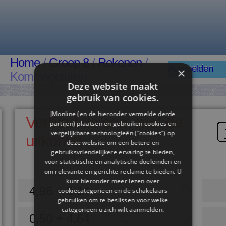
Home
/
Groep 8
/
Rekenen
/
Aanmelden
×
Kommagetallen
Deze website maakt
gebruik van cookies.
JMonline (en de hieronder vermelde derde
Verbind de som met de
partijen) plaatsen en gebruiken cookies en
vergelijkbare technologieën (“cookies”) op
uitkomst
deze website om een ​​betere en
gebruiksvriendelijkere ervaring te bieden,
voor statistische en analytische doeleinden en
om relevante en gerichte reclame te bieden. U
kunt hieronder meer lezen over
4,96 + 0,14
cookiecategorieën en de schakelaars
gebruiken om te beslissen voor welke
categorieën u zich wilt aanmelden.
0,50 + 4,64