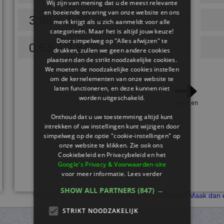
Wij zijn van mening dat u de meest relevante
en boeiende ervaring van onze website en ons
3,98 + 1,61
merk krijgt als u zich aanmeldt voor alle
categorieën. Maar het is altijd jouw keuze!
Door simpelweg op "Alles afwijzen" te
0,63 + 2,83
drukken, zullen we geen andere cookies
plaatsen dan de strikt noodzakelijke cookies.
We moeten de noodzakelijke cookies instellen
om de kernelementen van onze website te
laten functioneren, en deze kunnen niet
worden uitgeschakeld.
Onthoud dat u uw toestemming altijd kunt
intrekken of uw instellingen kunt wijzigen door
simpelweg op de optie "cookie-instellingen" op
onze website te klikken. Zie ook ons ​​
Cookiebeleid en Privacybeleid en het
Google's Privacy & Voorwaarden-site
voor meer informatie.
Lees verder
SHOW ALL PARTNERS
(847) →
Wil je je scores bijhouden en stickers verdienen?
Maak dan e
STRIKT NOODZAKELIJK