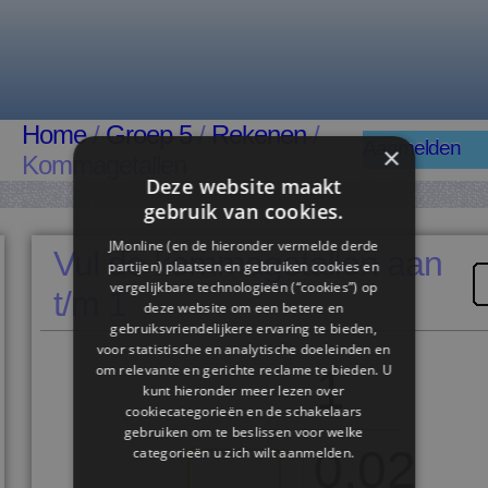
Home
/
Groep 5
/
Rekenen
/
Aanmelden
×
Kommagetallen
Deze website maakt
gebruik van cookies.
JMonline (en de hieronder vermelde derde
Vul de kommagetallen aan
partijen) plaatsen en gebruiken cookies en
vergelijkbare technologieën (“cookies”) op
t/m 1
deze website om een ​​betere en
gebruiksvriendelijkere ervaring te bieden,
voor statistische en analytische doeleinden en
om relevante en gerichte reclame te bieden. U
1
kunt hieronder meer lezen over
cookiecategorieën en de schakelaars
gebruiken om te beslissen voor welke
0,02
categorieën u zich wilt aanmelden.