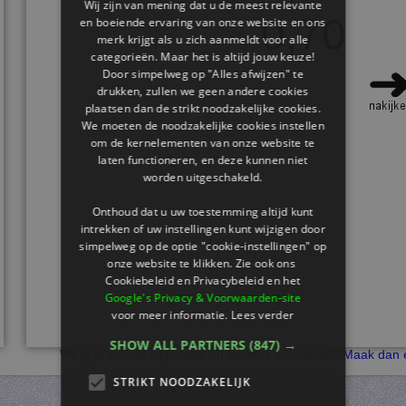
Wij zijn van mening dat u de meest relevante
0,70
en boeiende ervaring van onze website en ons
merk krijgt als u zich aanmeldt voor alle
categorieën. Maar het is altijd jouw keuze!
Door simpelweg op "Alles afwijzen" te
drukken, zullen we geen andere cookies
plaatsen dan de strikt noodzakelijke cookies.
We moeten de noodzakelijke cookies instellen
om de kernelementen van onze website te
laten functioneren, en deze kunnen niet
worden uitgeschakeld.
Onthoud dat u uw toestemming altijd kunt
intrekken of uw instellingen kunt wijzigen door
simpelweg op de optie "cookie-instellingen" op
onze website te klikken. Zie ook ons ​​
Cookiebeleid en Privacybeleid en het
Google's Privacy & Voorwaarden-site
voor meer informatie.
Lees verder
SHOW ALL PARTNERS
(847) →
Wil je je scores bijhouden en stickers verdienen?
Maak dan e
STRIKT NOODZAKELIJK