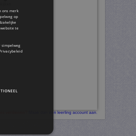
en ons merk
impelweg op
dzakelijke
website te
or simpelweg
 Privacybeleid
TIONEEL
kers verdienen?
Maak dan een leerling account aan.