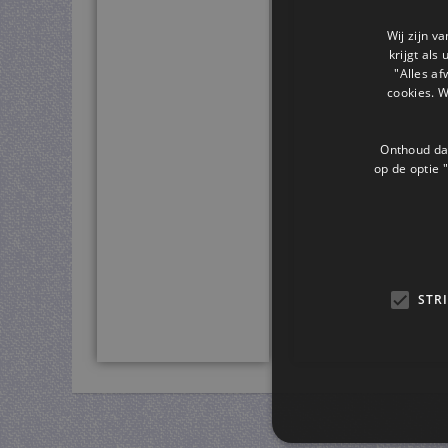
Wij zijn v
krijgt als
"Alles af
cookies. 
Onthoud dat
op de optie "
STR