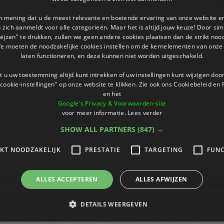
an mening dat u de meest relevante en boeiende ervaring van onze website 
 u zich aanmeldt voor alle categorieën. Maar het is altijd jouw keuze! Door s
wijzen" te drukken, zullen we geen andere cookies plaatsen dan de strikt noo
We moeten de noodzakelijke cookies instellen om de kernelementen van onze 
laten functioneren, en deze kunnen niet worden uitgeschakeld.
 u uw toestemming altijd kunt intrekken of uw instellingen kunt wijzigen do
cookie-instellingen" op onze website te klikken. Zie ook ons ​​Cookiebeleid en
en het
Google's Privacy & Voorwaarden-site
voor meer informatie.
Lees verder
SHOW ALL PARTNERS
(847) →
IKT NOODZAKELIJK
PRESTATIE
TARGETING
FUNC
ALLES ACCEPTEREN
ALLES AFWIJZEN
Wil je je scores bijhouden en stic
DETAILS WEERGEVEN