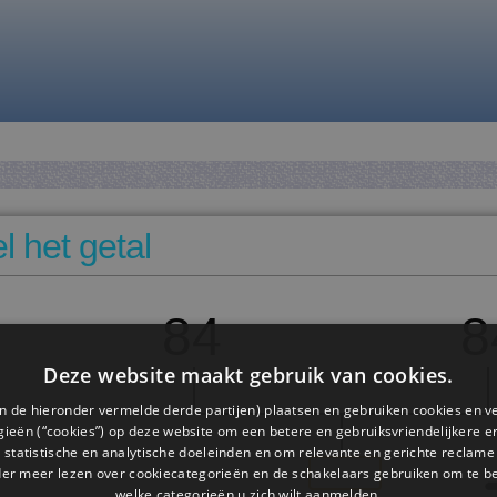
 het getal
84
8
Deze website maakt gebruik van cookies.
n de hieronder vermelde derde partijen) plaatsen en gebruiken cookies en v
ieën (“cookies”) op deze website om een ​​betere en gebruiksvriendelijkere e
 statistische en analytische doeleinden en om relevante en gerichte reclame
der meer lezen over cookiecategorieën en de schakelaars gebruiken om te be
welke categorieën u zich wilt aanmelden.