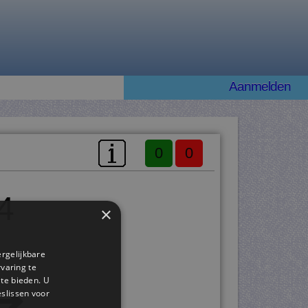
Aanmelden
0
0
4
×
ergelijkbare
rvaring te
 te bieden. U
slissen voor