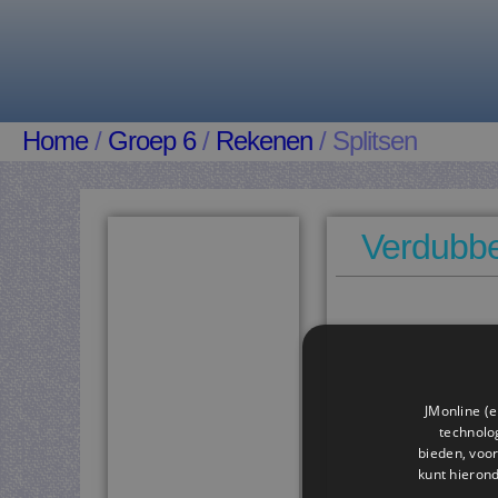
Home
/
Groep 6
/
Rekenen
/ Splitsen
Verdubbel
JMonline (e
technolog
bieden, voor
kunt hieron