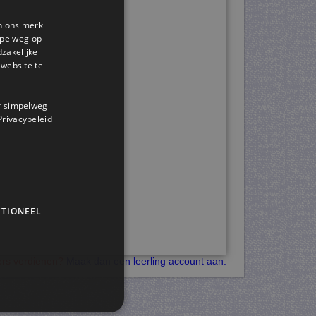
en ons merk
impelweg op
dzakelijke
website te
or simpelweg
 Privacybeleid
TIONEEL
kers verdienen?
Maak dan een leerling account aan.