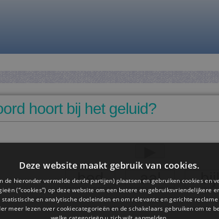
ord hoort bij het geluid?
▸
Deze website maakt gebruik van cookies.
bed
aal
bij
n de hieronder vermelde derde partijen) plaatsen en gebruiken cookies en v
ieën (“cookies”) op deze website om een ​​betere en gebruiksvriendelijkere e
 statistische en analytische doeleinden en om relevante en gerichte reclame
der meer lezen over cookiecategorieën en de schakelaars gebruiken om te be
welke categorieën u zich wilt aanmelden.