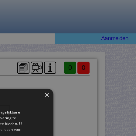
Aanmelden
0
0
×
l
ergelijkbare
rvaring te
 te bieden. U
slissen voor