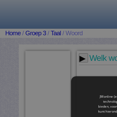
Home
/
Groep 3
/
Taal
/ Woord
▸
Welk wo
JMonline (e
technolog
bieden, voor
kunt hieron