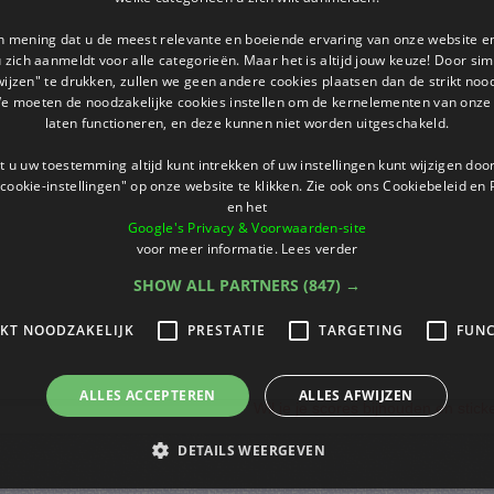
an mening dat u de meest relevante en boeiende ervaring van onze website 
 u zich aanmeldt voor alle categorieën. Maar het is altijd jouw keuze! Door s
wijzen" te drukken, zullen we geen andere cookies plaatsen dan de strikt noo
We moeten de noodzakelijke cookies instellen om de kernelementen van onze 
laten functioneren, en deze kunnen niet worden uitgeschakeld.
 u uw toestemming altijd kunt intrekken of uw instellingen kunt wijzigen do
cookie-instellingen" op onze website te klikken. Zie ook ons ​​Cookiebeleid en
en het
Google's Privacy & Voorwaarden-site
voor meer informatie.
Lees verder
SHOW ALL PARTNERS
(847) →
IKT NOODZAKELIJK
PRESTATIE
TARGETING
FUNC
ALLES ACCEPTEREN
ALLES AFWIJZEN
Wil je je scores bijhouden en stic
DETAILS WEERGEVEN