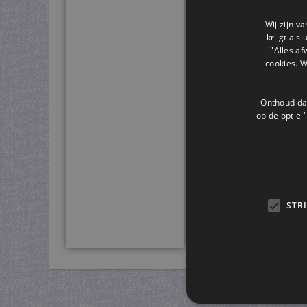
Wij zijn v
krijgt als
"Alles af
cookies. 
Onthoud dat
op de optie "
STR