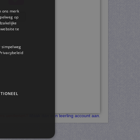
en ons merk
▸
impelweg op
dzakelijke
website te
or simpelweg
 Privacybeleid
TIONEEL
kers verdienen?
Maak dan een leerling account aan.