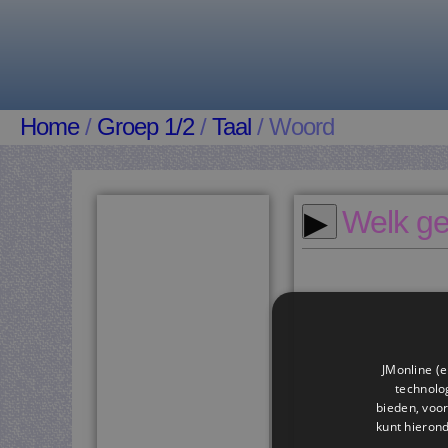
Home
/
Groep 1/2
/
Taal
/ Woord
▸
Welk gel
JMonline (e
technolog
bieden, voor
kunt hieron