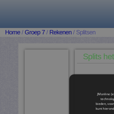
Home
/
Groep 7
/
Rekenen
/ Splitsen
Splits het
JMonline (e
technolog
bieden, voor
kunt hieron