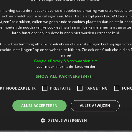
an mening dat u de meest relevante en boeiende ervaring van onze website 
 u zich aanmeldt voor alle categorieën. Maar het is altijd jouw keuze! Door s
wijzen" te drukken, zullen we geen andere cookies plaatsen dan de strikt noo
We moeten de noodzakelijke cookies instellen om de kernelementen van onze 
laten functioneren, en deze kunnen niet worden uitgeschakeld.
 u uw toestemming altijd kunt intrekken of uw instellingen kunt wijzigen do
cookie-instellingen" op onze website te klikken. Zie ook ons ​​Cookiebeleid en
en het
Google's Privacy & Voorwaarden-site
voor meer informatie.
Lees verder
SHOW ALL PARTNERS
(847) →
IKT NOODZAKELIJK
PRESTATIE
TARGETING
FUNC
ALLES ACCEPTEREN
ALLES AFWIJZEN
Wil je je scores bijhouden en stic
DETAILS WEERGEVEN