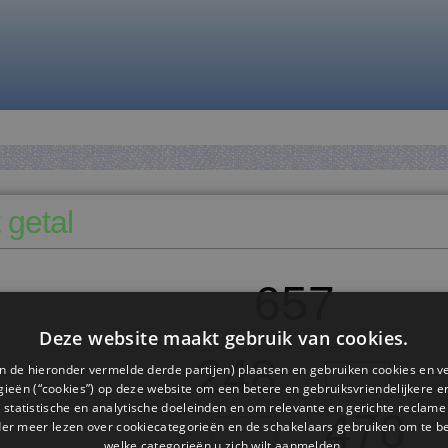
 getal
657
Deze website maakt gebruik van cookies.
248
n de hieronder vermelde derde partijen) plaatsen en gebruiken cookies en v
ieën (“cookies”) op deze website om een ​​betere en gebruiksvriendelijkere e
 statistische en analytische doeleinden en om relevante en gerichte reclame
470
der meer lezen over cookiecategorieën en de schakelaars gebruiken om te be
welke categorieën u zich wilt aanmelden.