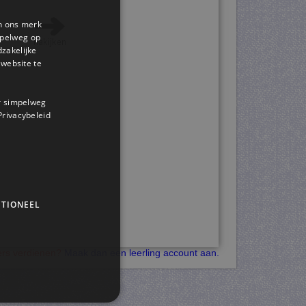
en ons merk
impelweg op
dzakelijke
website te
or simpelweg
 Privacybeleid
TIONEEL
kers verdienen?
Maak dan een leerling account aan.