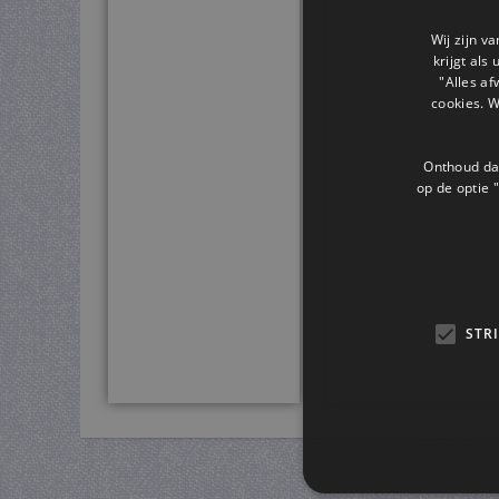
Wij zijn v
krijgt als
"Alles af
cookies. 
Onthoud dat
op de optie "
STR