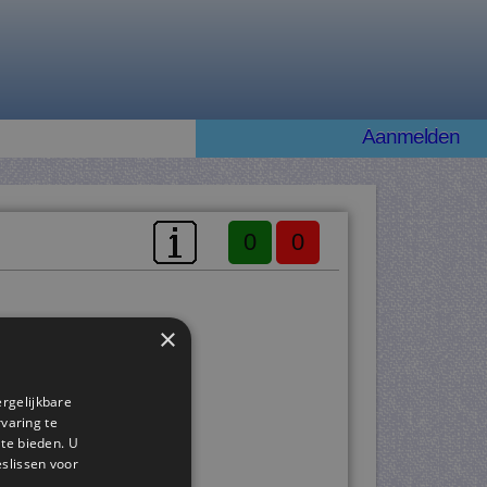
Aanmelden
0
0
×
ergelijkbare
rvaring te
 te bieden. U
slissen voor