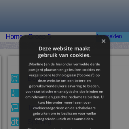
Home
/
Groep 6
Aanmelden
×
Deze website maakt
gebruik van cookies.
JMonline (en de hieronder vermelde derde
partijen) plaatsen en gebruiken cookies en
vergelijkbare technologieën (“cookies”) op
Begrijpend lezen
deze website om een ​​betere en
gebruiksvriendelijkere ervaring te bieden,
Rekenen
voor statistische en analytische doeleinden en
om relevante en gerichte reclame te bieden. U
kunt hieronder meer lezen over
Taal
cookiecategorieën en de schakelaars
gebruiken om te beslissen voor welke
categorieën u zich wilt aanmelden.
Spelling