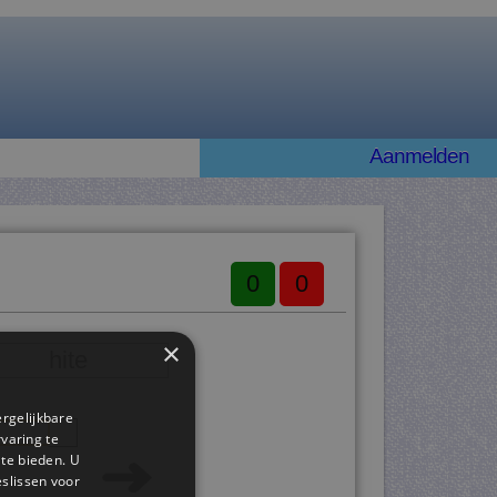
Aanmelden
0
0
×
hite
ergelijkbare
.
rvaring te
 te bieden. U
slissen voor