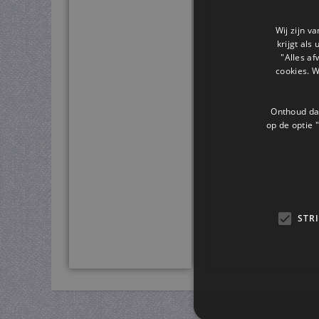
Wij zijn v
krijgt als
"Alles af
cookies. 
Onthoud dat
op de optie "
STR