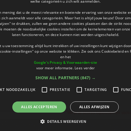
welke categorieën u zich wilt aanmelden.
an mening dat u de meest relevante en boeiende ervaring van onze website 
 u zich aanmeldt voor alle categorieën. Maar het is altijd jouw keuze! Door s
wijzen" te drukken, zullen we geen andere cookies plaatsen dan de strikt noo
We moeten de noodzakelijke cookies instellen om de kernelementen van onze 
laten functioneren, en deze kunnen niet worden uitgeschakeld.
 u uw toestemming altijd kunt intrekken of uw instellingen kunt wijzigen do
cookie-instellingen" op onze website te klikken. Zie ook ons ​​Cookiebeleid en
en het
Google's Privacy & Voorwaarden-site
voor meer informatie.
Lees verder
SHOW ALL PARTNERS
(847) →
IKT NOODZAKELIJK
PRESTATIE
TARGETING
FUNC
ALLES ACCEPTEREN
ALLES AFWIJZEN
Wil je je scores bijhouden en stic
DETAILS WEERGEVEN