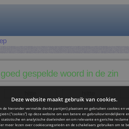
eep
 goed gespelde woord in de zin
hitte
hiitte
Deze website maakt gebruik van cookies.
n de hieronder vermelde derde partijen) plaatsen en gebruiken cookies en v
De zon zorgde voor een vreselijke
ieën (“cookies”) op deze website om een ​​betere en gebruiksvriendelijkere e
 statistische en analytische doeleinden en om relevante en gerichte reclame
der meer lezen over cookiecategorieën en de schakelaars gebruiken om te be