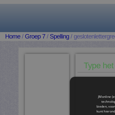
Home
/
Groep 7
/
Spelling
/ geslotenlettergr
Type het
JMonline (e
technolog
bieden, voor
kunt hieron