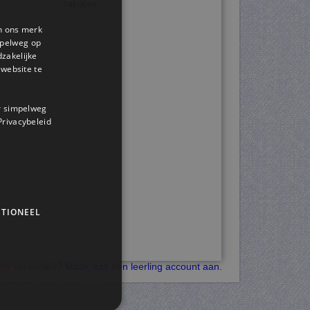
en ons merk
impelweg op
dzakelijke
website te
or simpelweg
 Privacybeleid
TIONEEL
kers verdienen?
Maak dan een leerling account aan.