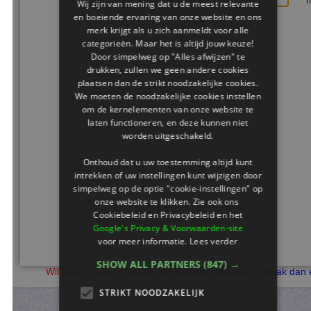
Wij zijn van mening dat u de meest relevante
en boeiende ervaring van onze website en ons
merk krijgt als u zich aanmeldt voor alle
categorieën. Maar het is altijd jouw keuze!
Door simpelweg op "Alles afwijzen" te
drukken, zullen we geen andere cookies
plaatsen dan de strikt noodzakelijke cookies.
We moeten de noodzakelijke cookies instellen
om de kernelementen van onze website te
laten functioneren, en deze kunnen niet
worden uitgeschakeld.
Onthoud dat u uw toestemming altijd kunt
intrekken of uw instellingen kunt wijzigen door
simpelweg op de optie "cookie-instellingen" op
onze website te klikken. Zie ook ons ​​
Cookiebeleid en Privacybeleid en het
Google's Privacy & Voorwaarden-site
voor meer informatie.
Lees verder
SHOW ALL PARTNERS
(847) →
Wil je je scores bijhouden en stickers verdienen?
Maak dan een 
STRIKT NOODZAKELIJK