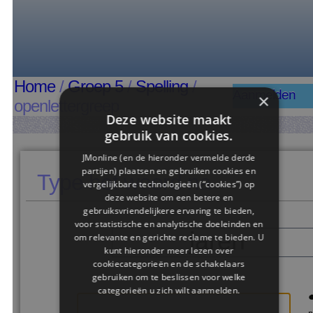
Home
/
Groep 5
/
Spelling
/
Aanmelden
×
openlettergreep
Deze website maakt
gebruik van cookies.
JMonline (en de hieronder vermelde derde
partijen) plaatsen en gebruiken cookies en
Type het woord na
vergelijkbare technologieën (“cookies”) op
deze website om een ​​betere en
gebruiksvriendelijkere ervaring te bieden,
voor statistische en analytische doeleinden en
jaren
om relevante en gerichte reclame te bieden. U
kunt hieronder meer lezen over
cookiecategorieën en de schakelaars
gebruiken om te beslissen voor welke
categorieën u zich wilt aanmelden.