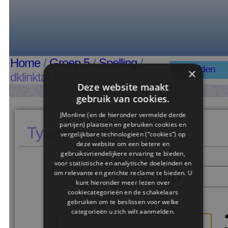
Home
/
Groep 5
/
Spelling
/
Aanmelden
×
dklinktalst
Deze website maakt
gebruik van cookies.
JMonline (en de hieronder vermelde derde
partijen) plaatsen en gebruiken cookies en
Type het woord na
vergelijkbare technologieën (“cookies”) op
deze website om een ​​betere en
gebruiksvriendelijkere ervaring te bieden,
voor statistische en analytische doeleinden en
mond
om relevante en gerichte reclame te bieden. U
kunt hieronder meer lezen over
cookiecategorieën en de schakelaars
gebruiken om te beslissen voor welke
categorieën u zich wilt aanmelden.