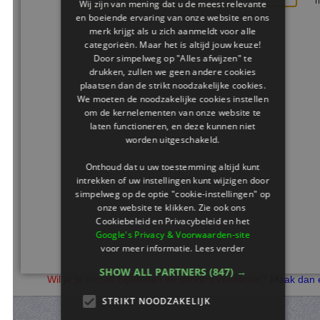
Wij zijn van mening dat u de meest relevante
en boeiende ervaring van onze website en ons
merk krijgt als u zich aanmeldt voor alle
categorieën. Maar het is altijd jouw keuze!
Door simpelweg op "Alles afwijzen" te
drukken, zullen we geen andere cookies
plaatsen dan de strikt noodzakelijke cookies.
We moeten de noodzakelijke cookies instellen
om de kernelementen van onze website te
laten functioneren, en deze kunnen niet
worden uitgeschakeld.
Onthoud dat u uw toestemming altijd kunt
intrekken of uw instellingen kunt wijzigen door
simpelweg op de optie "cookie-instellingen" op
onze website te klikken. Zie ook ons ​​
Cookiebeleid en Privacybeleid en het
Google's Privacy & Voorwaarden-site
voor meer informatie.
Lees verder
SHOW ALL PARTNERS
(847) →
Wil je je scores bijhouden en stickers verdienen?
Maak dan een 
STRIKT NOODZAKELIJK