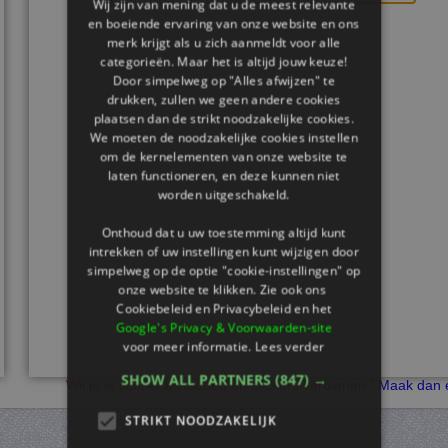
Wij zijn van mening dat u de meest relevante
en boeiende ervaring van onze website en ons
merk krijgt als u zich aanmeldt voor alle
categorieën. Maar het is altijd jouw keuze!
Door simpelweg op "Alles afwijzen" te
drukken, zullen we geen andere cookies
plaatsen dan de strikt noodzakelijke cookies.
We moeten de noodzakelijke cookies instellen
om de kernelementen van onze website te
laten functioneren, en deze kunnen niet
worden uitgeschakeld.
Onthoud dat u uw toestemming altijd kunt
intrekken of uw instellingen kunt wijzigen door
simpelweg op de optie "cookie-instellingen" op
onze website te klikken. Zie ook ons ​​
Cookiebeleid en Privacybeleid en het
Google's Privacy & Voorwaarden-site
voor meer informatie.
Lees verder
SHOW ALL PARTNERS
(847) →
Wil je je scores bijhouden en stickers verdienen?
Maak dan e
STRIKT NOODZAKELIJK