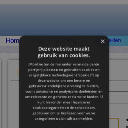
×
Home
/
Groep 4
/
Spelling
/ ngnk
Aanmelden
Deze website maakt
gebruik van cookies.
JMonline (en de hieronder vermelde derde
partijen) plaatsen en gebruiken cookies en
Type het woord na
vergelijkbare technologieën (“cookies”) op
deze website om een ​​betere en
gebruiksvriendelijkere ervaring te bieden,
voor statistische en analytische doeleinden en
reling
om relevante en gerichte reclame te bieden. U
kunt hieronder meer lezen over
cookiecategorieën en de schakelaars
gebruiken om te beslissen voor welke
categorieën u zich wilt aanmelden.