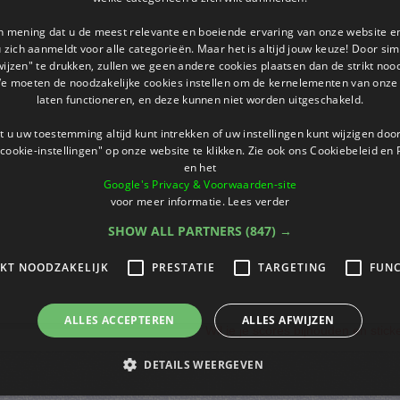
an mening dat u de meest relevante en boeiende ervaring van onze website 
 u zich aanmeldt voor alle categorieën. Maar het is altijd jouw keuze! Door s
wijzen" te drukken, zullen we geen andere cookies plaatsen dan de strikt noo
We moeten de noodzakelijke cookies instellen om de kernelementen van onze 
laten functioneren, en deze kunnen niet worden uitgeschakeld.
 u uw toestemming altijd kunt intrekken of uw instellingen kunt wijzigen do
cookie-instellingen" op onze website te klikken. Zie ook ons ​​Cookiebeleid en
en het
Google's Privacy & Voorwaarden-site
voor meer informatie.
Lees verder
SHOW ALL PARTNERS
(847) →
IKT NOODZAKELIJK
PRESTATIE
TARGETING
FUNC
ALLES ACCEPTEREN
ALLES AFWIJZEN
Wil je je scores bijhouden en stic
DETAILS WEERGEVEN