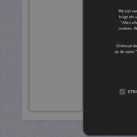
Wij zijn v
krijgt als
"Alles af
cookies. 
Onthoud dat
op de optie "
STR