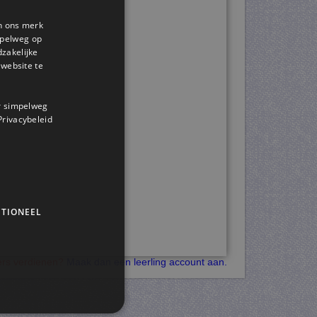
en ons merk
impelweg op
dzakelijke
website te
or simpelweg
 Privacybeleid
TIONEEL
kers verdienen?
Maak dan een leerling account aan.