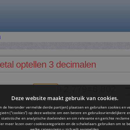
n
al optellen 3 decimalen
+
2,779
=
6,802
Deze website maakt gebruik van cookies.
n de hieronder vermelde derde partijen) plaatsen en gebruiken cookies en v
ieën (“cookies”) op deze website om een ​​betere en gebruiksvriendelijkere e
 statistische en analytische doeleinden en om relevante en gerichte reclame
der meer lezen over cookiecategorieën en de schakelaars gebruiken om te be
welke categorieën u zich wilt aanmelden.