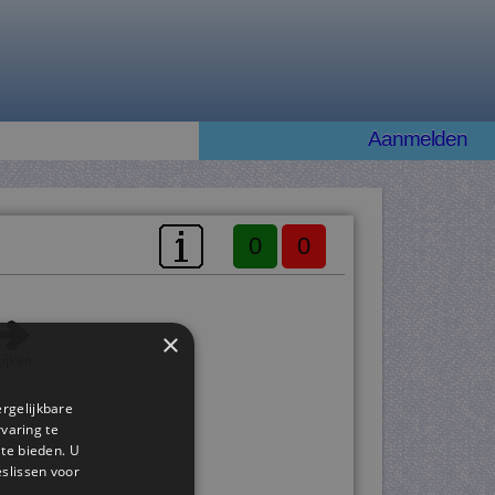
Aanmelden
0
0
×
ergelijkbare
rvaring te
 te bieden. U
slissen voor