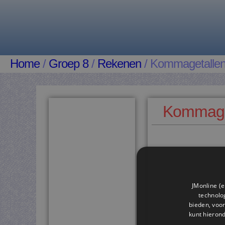
Home
/
Groep 8
/
Rekenen
/ Kommagetalle
Kommaget
JMonline (e
technolog
bieden, voor
kunt hieron