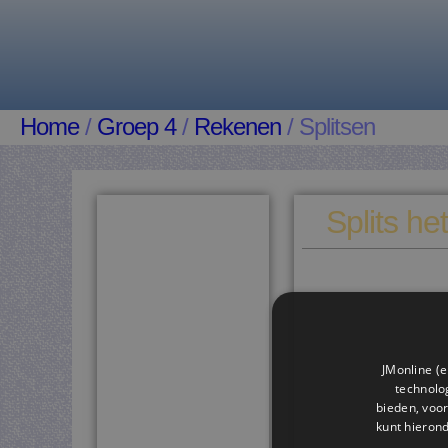
Home
/
Groep 4
/
Rekenen
/ Splitsen
Splits het
JMonline (e
technolog
bieden, voor
kunt hieron