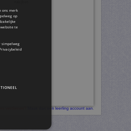
en ons merk
impelweg op
dzakelijke
website te
or simpelweg
 Privacybeleid
TIONEEL
kers verdienen?
Maak dan een leerling account aan.