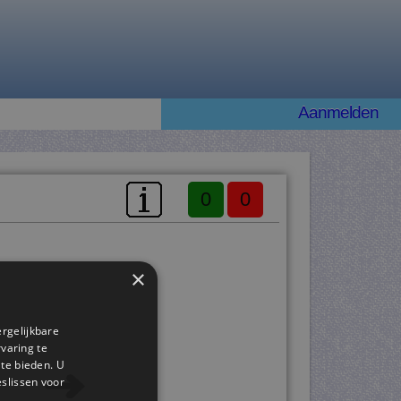
Aanmelden
0
0
×
ergelijkbare
rvaring te
 te bieden. U
slissen voor