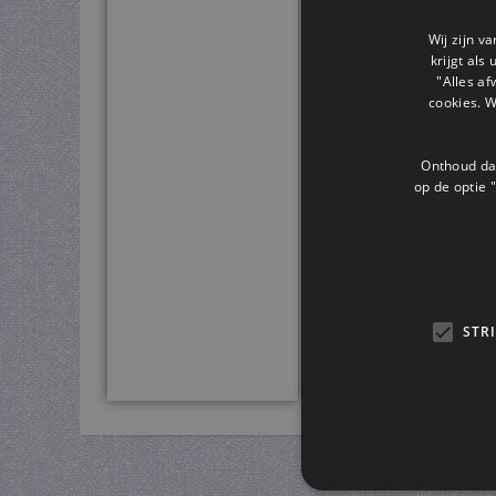
Wij zijn v
krijgt als
"Alles af
cookies. 
Onthoud dat
op de optie "
STR