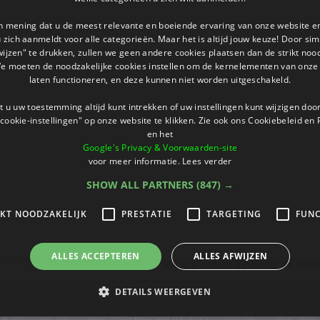
an mening dat u de meest relevante en boeiende ervaring van onze website 
 u zich aanmeldt voor alle categorieën. Maar het is altijd jouw keuze! Door s
wijzen" te drukken, zullen we geen andere cookies plaatsen dan de strikt noo
We moeten de noodzakelijke cookies instellen om de kernelementen van onze 
laten functioneren, en deze kunnen niet worden uitgeschakeld.
 u uw toestemming altijd kunt intrekken of uw instellingen kunt wijzigen do
cookie-instellingen" op onze website te klikken. Zie ook ons ​​Cookiebeleid en
en het
Google's Privacy & Voorwaarden-site
voor meer informatie.
Lees verder
SHOW ALL PARTNERS
(847) →
IKT NOODZAKELIJK
PRESTATIE
TARGETING
FUNC
ALLES ACCEPTEREN
ALLES AFWIJZEN
Wil je je scores bijhouden en stic
DETAILS WEERGEVEN