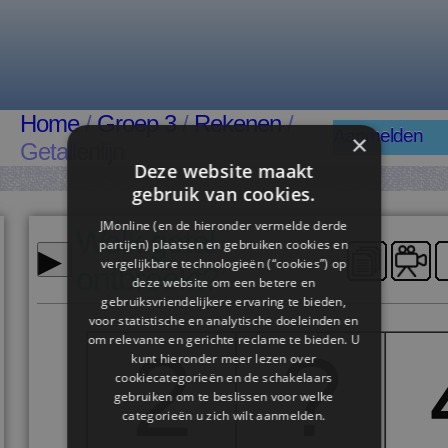
Home
/
Groep 3
/
Rekenen
/
Aanmelden
×
Getallenlijn
Deze website maakt
gebruik van cookies.
JMonline (en de hieronder vermelde derde
Welk getal
▸
partijen) plaatsen en gebruiken cookies en
vergelijkbare technologieën (“cookies”) op
ontbreekt?
deze website om een ​​betere en
gebruiksvriendelijkere ervaring te bieden,
voor statistische en analytische doeleinden en
om relevante en gerichte reclame te bieden. U
2
?
kunt hieronder meer lezen over
cookiecategorieën en de schakelaars
gebruiken om te beslissen voor welke
categorieën u zich wilt aanmelden.