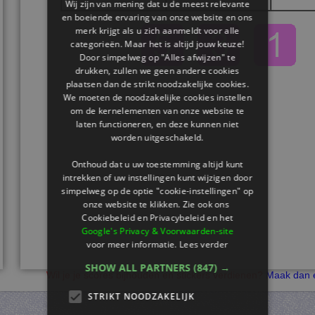
Wij zijn van mening dat u de meest relevante
en boeiende ervaring van onze website en ons
merk krijgt als u zich aanmeldt voor alle
categorieën. Maar het is altijd jouw keuze!
Door simpelweg op "Alles afwijzen" te
drukken, zullen we geen andere cookies
plaatsen dan de strikt noodzakelijke cookies.
We moeten de noodzakelijke cookies instellen
om de kernelementen van onze website te
laten functioneren, en deze kunnen niet
worden uitgeschakeld.
Onthoud dat u uw toestemming altijd kunt
intrekken of uw instellingen kunt wijzigen door
simpelweg op de optie "cookie-instellingen" op
onze website te klikken. Zie ook ons ​​
Cookiebeleid en Privacybeleid en het
Google's Privacy & Voorwaarden-site
voor meer informatie.
Lees verder
SHOW ALL PARTNERS
(847) →
Wil je je scores bijhouden en stickers verdienen?
Maak dan e
STRIKT NOODZAKELIJK