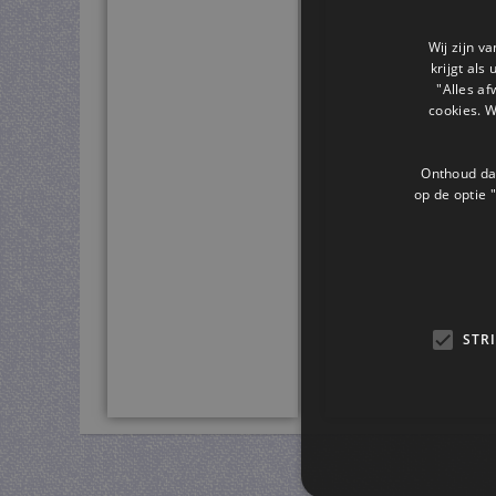
Wij zijn v
krijgt als
"Alles af
cookies. 
Onthoud dat
op de optie "
STR