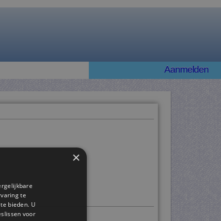
Aanmelden
×
ergelijkbare
rvaring te
 te bieden. U
slissen voor