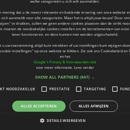
welke categorieën u zich wilt aanmelden.
an mening dat u de meest relevante en boeiende ervaring van onze website 
 u zich aanmeldt voor alle categorieën. Maar het is altijd jouw keuze! Door s
wijzen" te drukken, zullen we geen andere cookies plaatsen dan de strikt noo
We moeten de noodzakelijke cookies instellen om de kernelementen van onze 
laten functioneren, en deze kunnen niet worden uitgeschakeld.
 u uw toestemming altijd kunt intrekken of uw instellingen kunt wijzigen do
cookie-instellingen" op onze website te klikken. Zie ook ons ​​Cookiebeleid en
en het
Google's Privacy & Voorwaarden-site
voor meer informatie.
Lees verder
SHOW ALL PARTNERS
(847) →
IKT NOODZAKELIJK
PRESTATIE
TARGETING
FUNC
ALLES ACCEPTEREN
ALLES AFWIJZEN
DETAILS WEERGEVEN