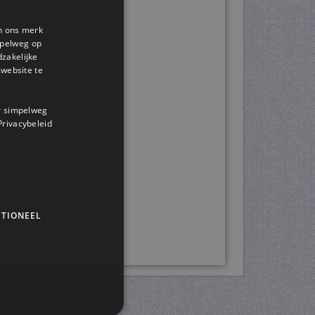
en ons merk
impelweg op
dzakelijke
website te
or simpelweg
 Privacybeleid
TIONEEL