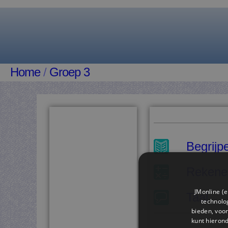
Home
/
Groep 3
Begrijp
Rekene
JMonline (e
Taal
technolog
bieden, voor
kunt hieron