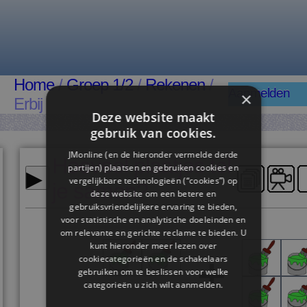
Home
/
Groep 1/2
/
Rekenen
/
Aanmelden
×
Erbij
Deze website maakt
gebruik van cookies.
JMonline (en de hieronder vermelde derde
Hoeveel plaatjes tel
▸
partijen) plaatsen en gebruiken cookies en
vergelijkbare technologieën (“cookies”) op
je samen?
deze website om een ​​betere en
gebruiksvriendelijkere ervaring te bieden,
voor statistische en analytische doeleinden en
om relevante en gerichte reclame te bieden. U
kunt hieronder meer lezen over
cookiecategorieën en de schakelaars
gebruiken om te beslissen voor welke
categorieën u zich wilt aanmelden.