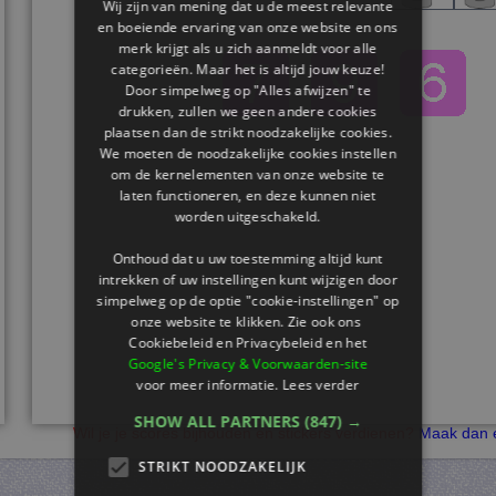
Wij zijn van mening dat u de meest relevante
en boeiende ervaring van onze website en ons
merk krijgt als u zich aanmeldt voor alle
categorieën. Maar het is altijd jouw keuze!
Door simpelweg op "Alles afwijzen" te
drukken, zullen we geen andere cookies
plaatsen dan de strikt noodzakelijke cookies.
We moeten de noodzakelijke cookies instellen
om de kernelementen van onze website te
laten functioneren, en deze kunnen niet
worden uitgeschakeld.
Onthoud dat u uw toestemming altijd kunt
intrekken of uw instellingen kunt wijzigen door
simpelweg op de optie "cookie-instellingen" op
onze website te klikken. Zie ook ons ​​
Cookiebeleid en Privacybeleid en het
Google's Privacy & Voorwaarden-site
voor meer informatie.
Lees verder
SHOW ALL PARTNERS
(847) →
Wil je je scores bijhouden en stickers verdienen?
Maak dan e
STRIKT NOODZAKELIJK