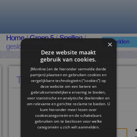
Home
/
Groep 5
/
Spelling
/
Aanmelden
×
geslotenlettergreep
Deze website maakt
gebruik van cookies.
JMonline (en de hieronder vermelde derde
partijen) plaatsen en gebruiken cookies en
Type het woord na
vergelijkbare technologieën (“cookies”) op
deze website om een ​​betere en
gebruiksvriendelijkere ervaring te bieden,
voor statistische en analytische doeleinden en
trommel
om relevante en gerichte reclame te bieden. U
kunt hieronder meer lezen over
cookiecategorieën en de schakelaars
gebruiken om te beslissen voor welke
categorieën u zich wilt aanmelden.