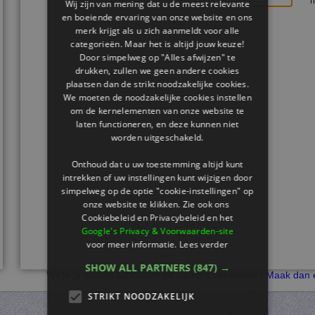
Wij zijn van mening dat u de meest relevante
en boeiende ervaring van onze website en ons
merk krijgt als u zich aanmeldt voor alle
categorieën. Maar het is altijd jouw keuze!
Door simpelweg op "Alles afwijzen" te
drukken, zullen we geen andere cookies
plaatsen dan de strikt noodzakelijke cookies.
We moeten de noodzakelijke cookies instellen
om de kernelementen van onze website te
laten functioneren, en deze kunnen niet
worden uitgeschakeld.
Onthoud dat u uw toestemming altijd kunt
intrekken of uw instellingen kunt wijzigen door
simpelweg op de optie "cookie-instellingen" op
onze website te klikken. Zie ook ons ​​
Cookiebeleid en Privacybeleid en het
Google's Privacy & Voorwaarden-site
voor meer informatie.
Lees verder
SHOW ALL PARTNERS
(847) →
Wil je je scores bijhouden en stickers verdienen?
Maak dan e
STRIKT NOODZAKELIJK