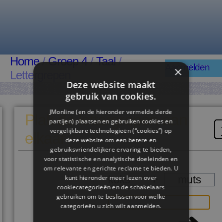
Home
/
Groep 4
/
Taal
/
Aanmelden
×
Lettergrepen
Deze website maakt
gebruik van cookies.
JMonline (en de hieronder vermelde derde
Plak de lettergrepen aan
partijen) plaatsen en gebruiken cookies en
vergelijkbare technologieën (“cookies”) op
elkaar
deze website om een ​​betere en
gebruiksvriendelijkere ervaring te bieden,
voor statistische en analytische doeleinden en
om relevante en gerichte reclame te bieden. U
kunt hieronder meer lezen over
koks
muts
cookiecategorieën en de schakelaars
gebruiken om te beslissen voor welke
categorieën u zich wilt aanmelden.