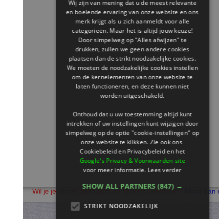
Wij zijn van mening dat u de meest relevante
en boeiende ervaring van onze website en ons
merk krijgt als u zich aanmeldt voor alle
categorieën. Maar het is altijd jouw keuze!
Door simpelweg op "Alles afwijzen" te
drukken, zullen we geen andere cookies
plaatsen dan de strikt noodzakelijke cookies.
We moeten de noodzakelijke cookies instellen
om de kernelementen van onze website te
laten functioneren, en deze kunnen niet
worden uitgeschakeld.
Onthoud dat u uw toestemming altijd kunt
intrekken of uw instellingen kunt wijzigen door
simpelweg op de optie "cookie-instellingen" op
onze website te klikken. Zie ook ons ​​
Cookiebeleid en Privacybeleid en het
Google's Privacy & Voorwaarden-site
voor meer informatie.
Lees verder
SHOW ALL PARTNERS
(847) →
Wil je je scores bijhouden en stickers verdienen?
Maak dan een leer
STRIKT NOODZAKELIJK