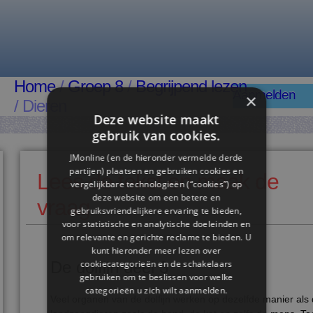
Home
/
Groep 8
/
Begrijpend lezen
Aanmelden
×
/ Dieren
Deze website maakt
gebruik van cookies.
JMonline (en de hieronder vermelde derde
partijen) plaatsen en gebruiken cookies en
Lees de tekst en maak de
vergelijkbare technologieën (“cookies”) op
deze website om een ​​betere en
vraag
gebruiksvriendelijkere ervaring te bieden,
voor statistische en analytische doeleinden en
om relevante en gerichte reclame te bieden. U
kunt hieronder meer lezen over
cookiecategorieën en de schakelaars
De dolfijn deel 3
gebruiken om te beslissen voor welke
categorieën u zich wilt aanmelden.
Veel organen van de dolfijn werken op dezelfde manier als 