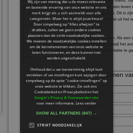
landzoogdieren zoals de hond, de kat en zelfs de mens. Toc
Wij zijn van mening dat u de meest relevante
aantal organen die speciaal zijn aangepast voor een leven in
en boeiende ervaring van onze website en ons
merk krijgt als u zich aanmeldt voor alle
de neus van een dolfijn eigenlijk bovenop zijn kop. Dit is zij
categorieën. Maar het is altijd jouw keuze!
kan hij makkelijk mee ademhalen zonder helemaal uit het 
Door simpelweg op "Alles afwijzen" te
komen.
drukken, zullen we geen andere cookies
plaatsen dan de strikt noodzakelijke cookies.
Ook zijn hersenen werken anders dan bij mensen. Als een d
We moeten de noodzakelijke cookies instellen
dan laat hij een deel van zijn hersenen rusten terwijl het a
om de kernelementen van onze website te
blijft om op ..... te letten en op tijd naar de oppervlakte te
laten functioneren, en deze kunnen niet
halen.
worden uitgeschakeld.
Onthoud dat u uw toestemming altijd kunt
Op welk dier lijken de organen v
intrekken of uw instellingen kunt wijzigen door
simpelweg op de optie "cookie-instellingen" op
dolfijn?
onze website te klikken. Zie ook ons ​​
Cookiebeleid en Privacybeleid en het
de kever
Google's Privacy & Voorwaarden-site
voor meer informatie.
Lees verder
de koe
SHOW ALL PARTNERS
(847) →
de hond
STRIKT NOODZAKELIJK