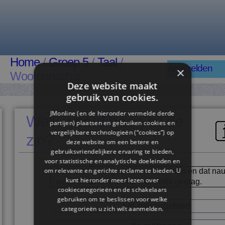
Home
/
Groep 5
/
Taal
/
Aanmelden
×
Woordenschat
Deze website maakt
gebruik van cookies.
JMonline (en de hieronder vermelde derde
Welk woord hoort bij de
partijen) plaatsen en gebruiken cookies en
vergelijkbare technologieën (“cookies”) op
zin?
deze website om een ​​betere en
gebruiksvriendelijkere ervaring te bieden,
voor statistische en analytische doeleinden en
om relevante en gerichte reclame te bieden. U
Stuk land waar geen mensen wonen en dat nau
kunt hieronder meer lezen over
wordt be�nvloed door menselijk gedrag.
cookiecategorieën en de schakelaars
gebruiken om te beslissen voor welke
het natuurgebied
categorieën u zich wilt aanmelden.