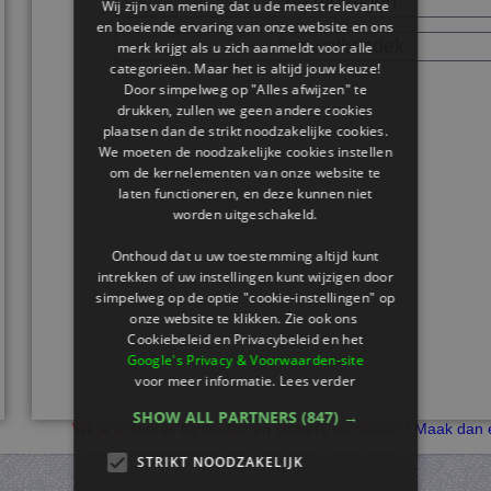
de motregen
Wij zijn van mening dat u de meest relevante
en boeiende ervaring van onze website en ons
het wolkendek
merk krijgt als u zich aanmeldt voor alle
categorieën. Maar het is altijd jouw keuze!
Door simpelweg op "Alles afwijzen" te
drukken, zullen we geen andere cookies
plaatsen dan de strikt noodzakelijke cookies.
We moeten de noodzakelijke cookies instellen
om de kernelementen van onze website te
laten functioneren, en deze kunnen niet
worden uitgeschakeld.
Onthoud dat u uw toestemming altijd kunt
intrekken of uw instellingen kunt wijzigen door
simpelweg op de optie "cookie-instellingen" op
onze website te klikken. Zie ook ons ​​
Cookiebeleid en Privacybeleid en het
Google's Privacy & Voorwaarden-site
voor meer informatie.
Lees verder
SHOW ALL PARTNERS
(847) →
Wil je je scores bijhouden en stickers verdienen?
Maak dan e
STRIKT NOODZAKELIJK