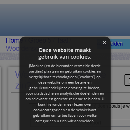
Home
/
Groep 5
/
Taal
/
×
Aanmelden
Woordenschat
Deze website maakt
gebruik van cookies.
JMonline (en de hieronder vermelde derde
partijen) plaatsen en gebruiken cookies en
Welk woord hoort bij de
vergelijkbare technologieën (“cookies”) op
deze website om een ​​betere en
zin?
gebruiksvriendelijkere ervaring te bieden,
voor statistische en analytische doeleinden en
om relevante en gerichte reclame te bieden. U
kunt hieronder meer lezen over
Het vermogen om iets te (laten) doen zoals je wi
cookiecategorieën en de schakelaars
gebruiken om te beslissen voor welke
categorieën u zich wilt aanmelden.
de export