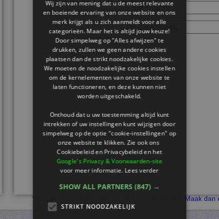
Wij zijn van mening dat u de meest relevante
de macht
en boeiende ervaring van onze website en ons
merk krijgt als u zich aanmeldt voor alle
de toespraak
categorieën. Maar het is altijd jouw keuze!
Door simpelweg op "Alles afwijzen" te
drukken, zullen we geen andere cookies
plaatsen dan de strikt noodzakelijke cookies.
We moeten de noodzakelijke cookies instellen
om de kernelementen van onze website te
laten functioneren, en deze kunnen niet
worden uitgeschakeld.
Onthoud dat u uw toestemming altijd kunt
intrekken of uw instellingen kunt wijzigen door
simpelweg op de optie "cookie-instellingen" op
onze website te klikken. Zie ook ons ​​
Cookiebeleid en Privacybeleid en het
Google's Privacy & Voorwaarden-site
voor meer informatie.
Lees verder
SHOW ALL PARTNERS
(847) →
Wil je je scores bijhouden en stickers verdienen?
Maak dan e
STRIKT NOODZAKELIJK