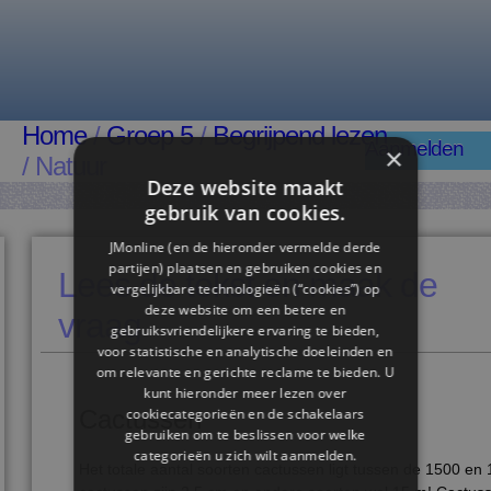
Home
/
Groep 5
/
Begrijpend lezen
Aanmelden
×
/ Natuur
Deze website maakt
gebruik van cookies.
JMonline (en de hieronder vermelde derde
partijen) plaatsen en gebruiken cookies en
Lees de tekst en maak de
vergelijkbare technologieën (“cookies”) op
deze website om een ​​betere en
vraag
gebruiksvriendelijkere ervaring te bieden,
voor statistische en analytische doeleinden en
om relevante en gerichte reclame te bieden. U
kunt hieronder meer lezen over
cookiecategorieën en de schakelaars
Cactussen
gebruiken om te beslissen voor welke
categorieën u zich wilt aanmelden.
Het totale aantal soorten cactussen ligt tussen de 1500 e