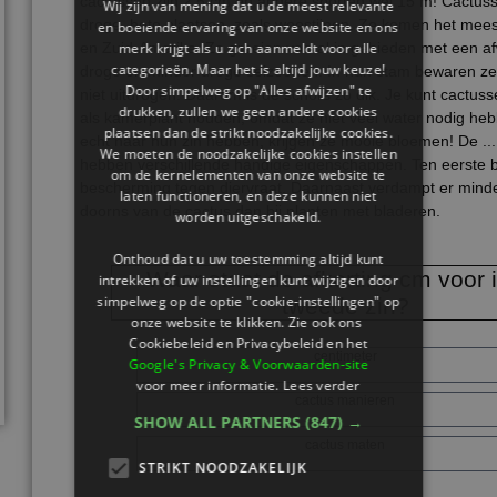
cactussen zijn 2,5 cm en andere soorten wel 15 m! Cactus
Wij zijn van mening dat u de meest relevante
droge, hete plaatsen, zoals woestijnen. Ze komen het mees
en boeiende ervaring van onze website en ons
merk krijgt als u zich aanmeldt voor alle
en Zuid-Amerika. Ze groeien vooral in gebieden met een af
categorieën. Maar het is altijd jouw keuze!
droge en minder droge seizoenen. In hun stam bewaren ze
Door simpelweg op "Alles afwijzen" te
niet uitdrogen. Daarom is de schors zo dik. Je kunt cactuss
drukken, zullen we geen andere cookies
als kamerplant houden, omdat ze niet veel water nodig heb
plaatsen dan de strikt noodzakelijke cookies.
echt naar hun zin hebben, krijgen ze mooie bloemen! De ...
We moeten de noodzakelijke cookies instellen
hebben verschillende handige eigenschappen. Ten eerste b
om de kernelementen van onze website te
bescherming tegen diervraat. Daarnaast verdampt er minde
laten functioneren, en deze kunnen niet
doorns van de cactus dan bij planten met bladeren.
worden uitgeschakeld.
Onthoud dat u uw toestemming altijd kunt
Waar staat de afkorting cm voor 
intrekken of uw instellingen kunt wijzigen door
simpelweg op de optie "cookie-instellingen" op
tweede zin?
onze website te klikken. Zie ook ons ​​
Cookiebeleid en Privacybeleid en het
centimeter
Google's Privacy & Voorwaarden-site
voor meer informatie.
Lees verder
cactus manieren
SHOW ALL PARTNERS
(847) →
cactus maten
STRIKT NOODZAKELIJK