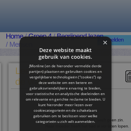
Home
/
Groep 4
/
Begrijpend lezen
Aanmelden
×
/ Mensen
Deze website maakt
gebruik van cookies.
JMonline (en de hieronder vermelde derde
Lees de tekst en maak
partijen) plaatsen en gebruiken cookies en
vergelijkbare technologieën (“cookies”) op
de vraag
deze website om een ​​betere en
gebruiksvriendelijkere ervaring te bieden,
voor statistische en analytische doeleinden en
om relevante en gerichte reclame te bieden. U
kunt hieronder meer lezen over
In bad
cookiecategorieën en de schakelaars
gebruiken om te beslissen voor welke
Marja moet in bad maar ze heeft geen zin.
categorieën u zich wilt aanmelden.
Haar moeder heeft het bad al vol laten lopen.