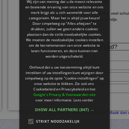
Marja heeft zich in de kast verstopt.
Wij zijn van mening dat u de meest relevante
en boeiende ervaring van onze website en ons
Maar mama vindt haar al snel.
merk krijgt als u zich aanmeldt voor alle
Dan zit Marja in het warme bad met veel schu
categorieën. Maar het is altijd jouw keuze!
Mama geeft Marja ook nog haar eendje.
Door simpelweg op "Alles afwijzen" te
Dan is het toch wel leuk in bad!
drukken, zullen we geen andere cookies
plaatsen dan de strikt noodzakelijke cookies.
We moeten de noodzakelijke cookies instellen
om de kernelementen van onze website te
Wie moet er in bad?
laten functioneren, en deze kunnen niet
worden uitgeschakeld.
mama
Onthoud dat u uw toestemming altijd kunt
intrekken of uw instellingen kunt wijzigen door
Marja
simpelweg op de optie "cookie-instellingen" op
onze website te klikken. Zie ook ons ​​
Mieke
Cookiebeleid en Privacybeleid en het
Google's Privacy & Voorwaarden-site
voor meer informatie.
Lees verder
SHOW ALL PARTNERS
(847) →
Wil je je scores bijhouden en stickers verdienen?
Maak dan e
STRIKT NOODZAKELIJK