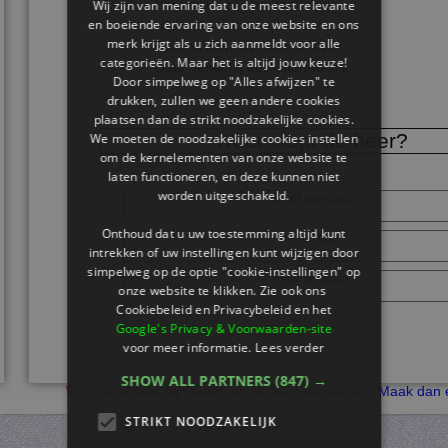
Eerst slaat hij een korf kapot.
Wij zijn van mening dat u de meest relevante
en boeiende ervaring van onze website en ons
Hij likt de honing op.
merk krijgt als u zich aanmeldt voor alle
Daarna loopt hij naar de rivier.
categorieën. Maar het is altijd jouw keuze!
Daar vangt hij een enorme vis.
Door simpelweg op "Alles afwijzen" te
drukken, zullen we geen andere cookies
plaatsen dan de strikt noodzakelijke cookies.
Waar loopt de beer?
We moeten de noodzakelijke cookies instellen
om de kernelementen van onze website te
laten functioneren, en deze kunnen niet
worden uitgeschakeld.
in het oerwoud
Onthoud dat u uw toestemming altijd kunt
in het bos
intrekken of uw instellingen kunt wijzigen door
simpelweg op de optie "cookie-instellingen" op
in de woestijn
onze website te klikken. Zie ook ons ​​
Cookiebeleid en Privacybeleid en het
Google's Privacy & Voorwaarden-site
voor meer informatie.
Lees verder
SHOW ALL PARTNERS
(847) →
Wil je je scores bijhouden en stickers verdienen?
Maak dan e
STRIKT NOODZAKELIJK