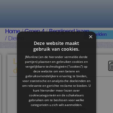
Home
/
Groep 4
/
Begrijpend lezen
Aanmelden
×
/ Dieren
Deze website maakt
gebruik van cookies.
JMonline (en de hieronder vermelde derde
Lees de tekst en maak
partijen) plaatsen en gebruiken cookies en
vergelijkbare technologieën (“cookies”) op
de vraag
deze website om een ​​betere en
gebruiksvriendelijkere ervaring te bieden,
voor statistische en analytische doeleinden en
om relevante en gerichte reclame te bieden. U
kunt hieronder meer lezen over
De beer
cookiecategorieën en de schakelaars
gebruiken om te beslissen voor welke
In het bos loopt een beer.
categorieën u zich wilt aanmelden.
De beer is op zoek naar eten.