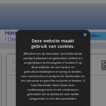
Home
/
Groep 4
/
Begrijpend lezen
×
Aanmelden
/ Dieren
Deze website maakt
gebruik van cookies.
JMonline (en de hieronder vermelde derde
partijen) plaatsen en gebruiken cookies en
Lees de tekst en maak
vergelijkbare technologieën (“cookies”) op
deze website om een ​​betere en
de vraag
gebruiksvriendelijkere ervaring te bieden,
voor statistische en analytische doeleinden en
om relevante en gerichte reclame te bieden. U
kunt hieronder meer lezen over
Allemaal beestjes
cookiecategorieën en de schakelaars
gebruiken om te beslissen voor welke
categorieën u zich wilt aanmelden.
Koen speelt buiten in de tuin.
Hij is op zoek naar kleine diertjes.