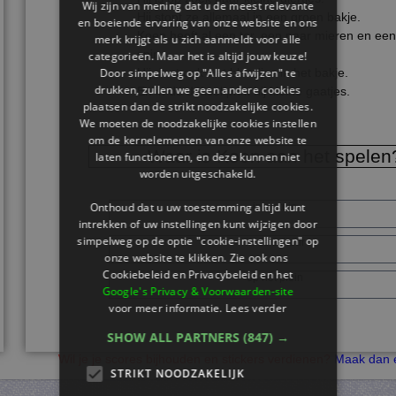
Wij zijn van mening dat u de meest relevante
Hij stopt ze allemaal in een groen bakje.
en boeiende ervaring van onze website en ons
Koen heeft al een tor, een paar mieren en een
merk krijgt als u zich aanmeldt voor alle
spin.
categorieën. Maar het is altijd jouw keuze!
Door simpelweg op "Alles afwijzen" te
Hij doet ook wat blaadjes in het bakje.
drukken, zullen we geen andere cookies
En in de deksel prikt hij kleine gaatjes.
plaatsen dan de strikt noodzakelijke cookies.
We moeten de noodzakelijke cookies instellen
om de kernelementen van onze website te
Waar is Koen aan het spelen
laten functioneren, en deze kunnen niet
worden uitgeschakeld.
Onthoud dat u uw toestemming altijd kunt
in de tuin
intrekken of uw instellingen kunt wijzigen door
simpelweg op de optie "cookie-instellingen" op
in de schuur
onze website te klikken. Zie ook ons ​​
Cookiebeleid en Privacybeleid en het
op het plein
Google's Privacy & Voorwaarden-site
voor meer informatie.
Lees verder
SHOW ALL PARTNERS
(847) →
Wil je je scores bijhouden en stickers verdienen?
Maak dan e
STRIKT NOODZAKELIJK