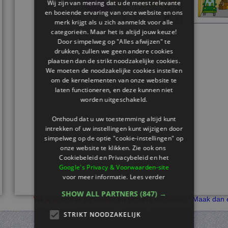
Wij zijn van mening dat u de meest relevante
en boeiende ervaring van onze website en ons
merk krijgt als u zich aanmeldt voor alle
categorieën. Maar het is altijd jouw keuze!
Door simpelweg op "Alles afwijzen" te
drukken, zullen we geen andere cookies
plaatsen dan de strikt noodzakelijke cookies.
We moeten de noodzakelijke cookies instellen
om de kernelementen van onze website te
laten functioneren, en deze kunnen niet
worden uitgeschakeld.
Onthoud dat u uw toestemming altijd kunt
intrekken of uw instellingen kunt wijzigen door
simpelweg op de optie "cookie-instellingen" op
onze website te klikken. Zie ook ons ​​
Cookiebeleid en Privacybeleid en het
Google's Privacy & Voorwaarden-site
voor meer informatie.
Lees verder
SHOW ALL PARTNERS
(847) →
Wil je je scores bijhouden en stickers verdienen?
Maak dan e
STRIKT NOODZAKELIJK