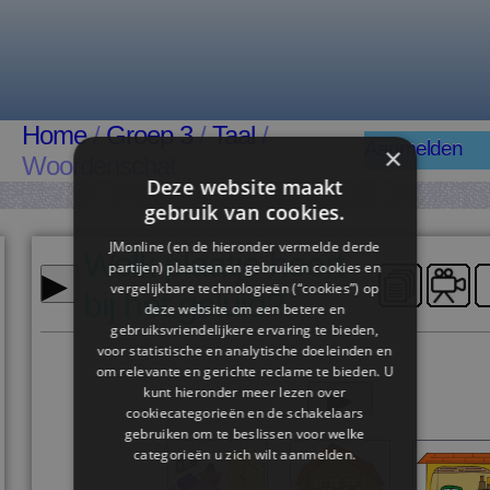
Home
/
Groep 3
/
Taal
/
Aanmelden
×
Woordenschat
Deze website maakt
gebruik van cookies.
JMonline (en de hieronder vermelde derde
Welk plaatje hoort
▸
partijen) plaatsen en gebruiken cookies en
vergelijkbare technologieën (“cookies”) op
bij het geluid?
deze website om een ​​betere en
gebruiksvriendelijkere ervaring te bieden,
voor statistische en analytische doeleinden en
om relevante en gerichte reclame te bieden. U
▸
kunt hieronder meer lezen over
cookiecategorieën en de schakelaars
gebruiken om te beslissen voor welke
categorieën u zich wilt aanmelden.