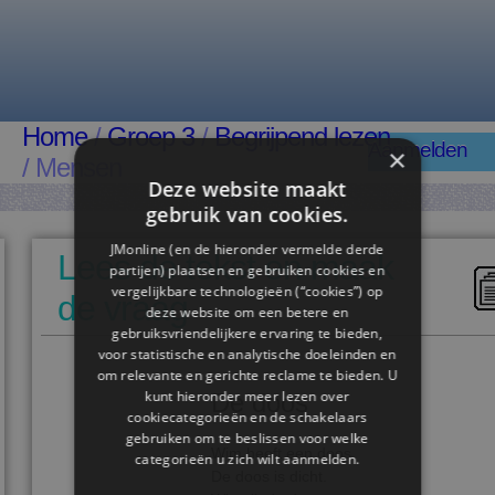
Home
/
Groep 3
/
Begrijpend lezen
Aanmelden
×
/ Mensen
Deze website maakt
gebruik van cookies.
JMonline (en de hieronder vermelde derde
Lees de tekst en maak
partijen) plaatsen en gebruiken cookies en
vergelijkbare technologieën (“cookies”) op
de vraag
deze website om een ​​betere en
gebruiksvriendelijkere ervaring te bieden,
voor statistische en analytische doeleinden en
om relevante en gerichte reclame te bieden. U
kunt hieronder meer lezen over
De doos
cookiecategorieën en de schakelaars
gebruiken om te beslissen voor welke
Wim heeft een doos.
categorieën u zich wilt aanmelden.
De doos is dicht.