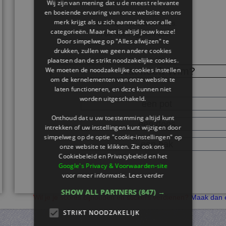
Wim tilt de doos op.
Wij zijn van mening dat u de meest relevante
en boeiende ervaring van onze website en ons
De doos voelt leeg.
merk krijgt als u zich aanmeldt voor alle
Dan kijkt Wim in de doos.
categorieën. Maar het is altijd jouw keuze!
In de doos ligt een veer.
Door simpelweg op "Alles afwijzen" te
drukken, zullen we geen andere cookies
plaatsen dan de strikt noodzakelijke cookies.
Wat heeft Wim?
We moeten de noodzakelijke cookies instellen
om de kernelementen van onze website te
laten functioneren, en deze kunnen niet
worden uitgeschakeld.
een pot
Onthoud dat u uw toestemming altijd kunt
een doos
intrekken of uw instellingen kunt wijzigen door
simpelweg op de optie "cookie-instellingen" op
een bak
onze website te klikken. Zie ook ons ​​
Cookiebeleid en Privacybeleid en het
Google's Privacy & Voorwaarden-site
voor meer informatie.
Lees verder
SHOW ALL PARTNERS
(847) →
Wil je je scores bijhouden en stickers verdienen?
Maak dan e
STRIKT NOODZAKELIJK