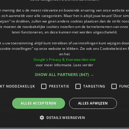
De mus vliegt weg.
an mening dat u de meest relevante en boeiende ervaring van onze website 
 u zich aanmeldt voor alle categorieën. Maar het is altijd jouw keuze! Door s
wijzen" te drukken, zullen we geen andere cookies plaatsen dan de strikt noo
Wie zegt een spreuk?
We moeten de noodzakelijke cookies instellen om de kernelementen van onze 
laten functioneren, en deze kunnen niet worden uitgeschakeld.
 u uw toestemming altijd kunt intrekken of uw instellingen kunt wijzigen do
Rien
cookie-instellingen" op onze website te klikken. Zie ook ons ​​Cookiebeleid en
en het
Rik
Google's Privacy & Voorwaarden-site
voor meer informatie.
Lees verder
Rens
SHOW ALL PARTNERS
(847) →
IKT NOODZAKELIJK
PRESTATIE
TARGETING
FUNC
ALLES ACCEPTEREN
ALLES AFWIJZEN
Wil je je scores bijhouden en stic
DETAILS WEERGEVEN