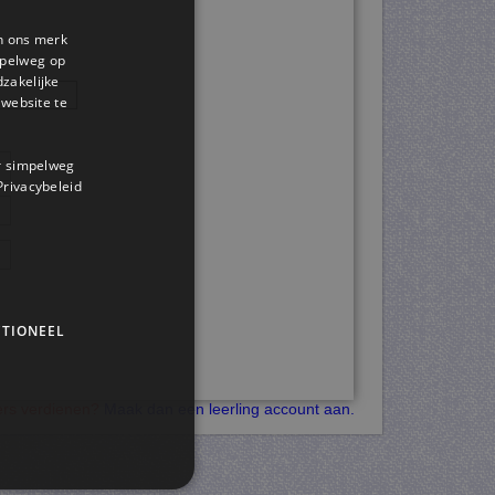
en ons merk
impelweg op
dzakelijke
website te
or simpelweg
 Privacybeleid
TIONEEL
kers verdienen?
Maak dan een leerling account aan.