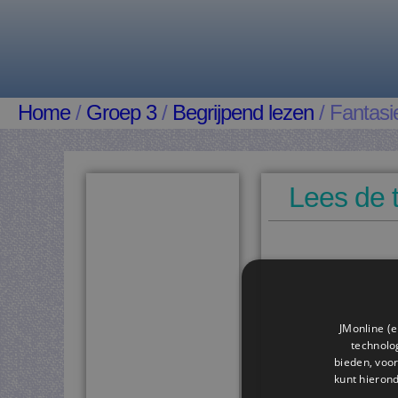
Home
/
Groep 3
/
Begrijpend lezen
/ Fantasi
Lees de 
JMonline (e
technolog
bieden, voor
kunt hieron