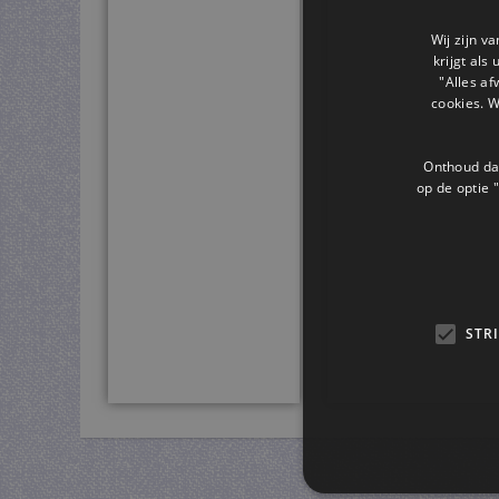
Wij zijn v
krijgt als
"Alles af
cookies. 
Onthoud dat
op de optie "
STR