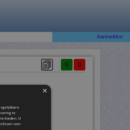
Aanmelden
0
0
×
ergelijkbare
rvaring te
 te bieden. U
slissen voor