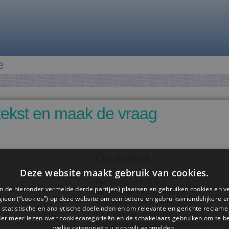
e
tekst en maak de vraag
De spreuk
Deze website maakt gebruik van cookies.
Rens zegt een spreuk.
n de hieronder vermelde derde partijen) plaatsen en gebruiken cookies en v
Nu wordt de mus een paard.
ieën (“cookies”) op deze website om een ​​betere en gebruiksvriendelijkere e
Het paard is zwart met grijs.
 statistische en analytische doeleinden en om relevante en gerichte reclame
De spreuk duurt niet lang.
der meer lezen over cookiecategorieën en de schakelaars gebruiken om te be
Dan wordt het paard weer een mus.
welke categorieën u zich wilt aanmelden.