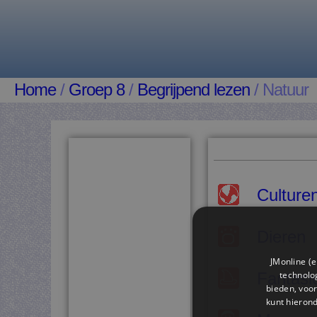
Home
/
Groep 8
/
Begrijpend lezen
/ Natuur
Culture
Dieren
JMonline (e
technolog
Fantasi
bieden, voor
kunt hieron