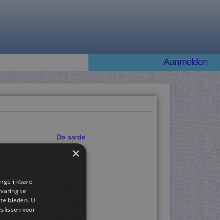
Aanmelden
De aarde
×
ergelijkbare
Jupiter
rvaring te
 te bieden. U
Orchidee
slissen voor
Tsunami