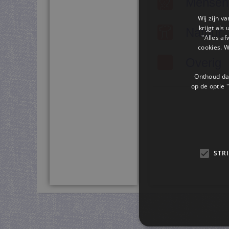
Mensen
Wij zijn v
krijgt als
Natuur
"Alles af
cookies. 
Overig
Onthoud dat
op de optie "
STR