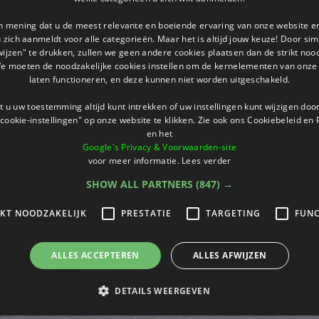
Vulkanen
an mening dat u de meest relevante en boeiende ervaring van onze website 
 u zich aanmeldt voor alle categorieën. Maar het is altijd jouw keuze! Door s
Zonsverduistering
wijzen" te drukken, zullen we geen andere cookies plaatsen dan de strikt noo
We moeten de noodzakelijke cookies instellen om de kernelementen van onze 
laten functioneren, en deze kunnen niet worden uitgeschakeld.
 u uw toestemming altijd kunt intrekken of uw instellingen kunt wijzigen do
cookie-instellingen" op onze website te klikken. Zie ook ons ​​Cookiebeleid en
en het
Google's Privacy & Voorwaarden-site
voor meer informatie.
Lees verder
SHOW ALL PARTNERS
(847) →
IKT NOODZAKELIJK
PRESTATIE
TARGETING
FUNC
ALLES ACCEPTEREN
ALLES AFWIJZEN
DETAILS WEERGEVEN