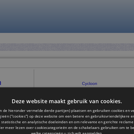
n
Cycloon
Deze website maakt gebruik van cookies.
Alleen met premium
n de hieronder vermelde derde partijen) plaatsen en gebruiken cookies en v
Het heelal
ieën (“cookies”) op deze website om een ​​betere en gebruiksvriendelijkere e
e
 statistische en analytische doeleinden en om relevante en gerichte reclame
Ontstaan van vulkanen
der meer lezen over cookiecategorieën en de schakelaars gebruiken om te be
welke categorieën u zich wilt aanmelden.
Paddenstoelen