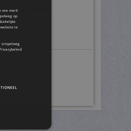
Waterval
en ons merk
impelweg op
dzakelijke
website te
or simpelweg
 Privacybeleid
TIONEEL