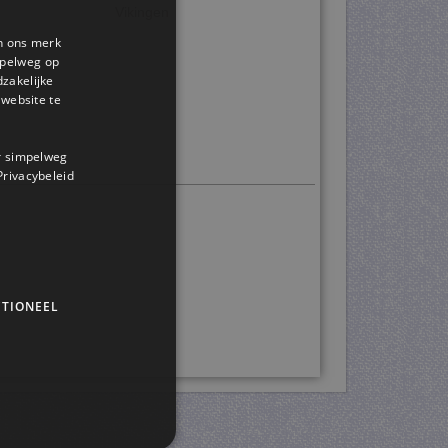
Vikingen
en ons merk
impelweg op
dzakelijke
website te
or simpelweg
 Privacybeleid
TIONEEL