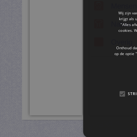
Mensen
Wij zijn v
krijgt als
Natuur
"Alles af
cookies. 
Overig
Onthoud dat
op de optie "
STR