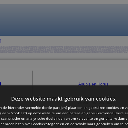
n
n
Anubis en Horus
Deze website maakt gebruik van cookies.
Alleen met premium
n de hieronder vermelde derde partijen) plaatsen en gebruiken cookies en v
Japan
ieën (“cookies”) op deze website om een ​​betere en gebruiksvriendelijkere e
e
 statistische en analytische doeleinden en om relevante en gerichte reclame
Ra en Seth
der meer lezen over cookiecategorieën en de schakelaars gebruiken om te be