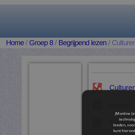
Home
/
Groep 8
/
Begrijpend lezen
/ Culture
Culture
Dieren
JMonline (e
technolog
Fantasi
bieden, voor
kunt hieron