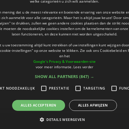
welke categorieën u zich wilt aanmelden.
Tokio
an mening dat u de meest relevante en boeiende ervaring van onze website 
 u zich aanmeldt voor alle categorieën. Maar het is altijd jouw keuze! Door s
wijzen" te drukken, zullen we geen andere cookies plaatsen dan de strikt noo
We moeten de noodzakelijke cookies instellen om de kernelementen van onze 
laten functioneren, en deze kunnen niet worden uitgeschakeld.
 u uw toestemming altijd kunt intrekken of uw instellingen kunt wijzigen do
cookie-instellingen" op onze website te klikken. Zie ook ons ​​Cookiebeleid en
en het
Google's Privacy & Voorwaarden-site
voor meer informatie.
Lees verder
SHOW ALL PARTNERS
(847) →
IKT NOODZAKELIJK
PRESTATIE
TARGETING
FUNC
ALLES ACCEPTEREN
ALLES AFWIJZEN
DETAILS WEERGEVEN