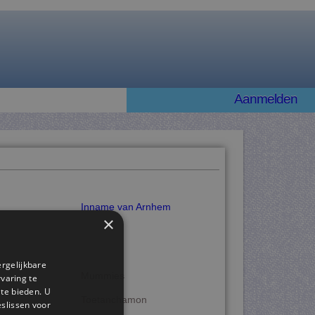
Aanmelden
Inname van Arnhem
×
ergelijkbare
Mummies
rvaring te
 te bieden. U
Toetanchamon
slissen voor