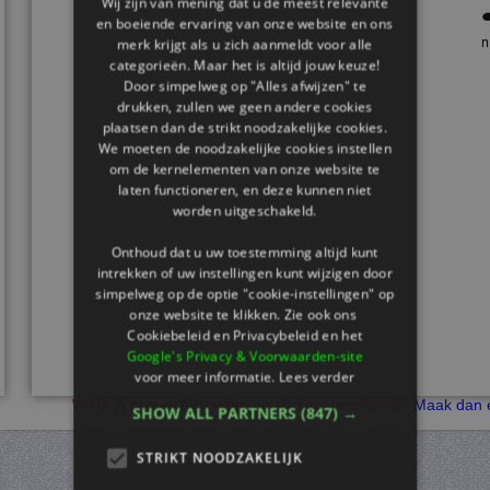
Wij zijn van mening dat u de meest relevante
en boeiende ervaring van onze website en ons
merk krijgt als u zich aanmeldt voor alle
categorieën. Maar het is altijd jouw keuze!
Door simpelweg op "Alles afwijzen" te
drukken, zullen we geen andere cookies
plaatsen dan de strikt noodzakelijke cookies.
We moeten de noodzakelijke cookies instellen
om de kernelementen van onze website te
laten functioneren, en deze kunnen niet
worden uitgeschakeld.
Onthoud dat u uw toestemming altijd kunt
intrekken of uw instellingen kunt wijzigen door
simpelweg op de optie "cookie-instellingen" op
onze website te klikken. Zie ook ons ​​
Cookiebeleid en Privacybeleid en het
Google's Privacy & Voorwaarden-site
voor meer informatie.
Lees verder
Wil je je scores bijhouden en stickers verdienen?
Maak dan e
SHOW ALL PARTNERS
(847) →
STRIKT NOODZAKELIJK