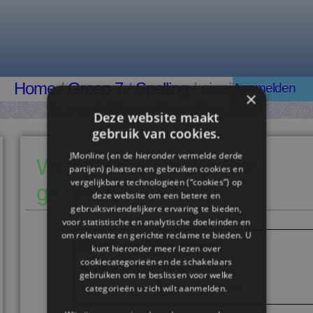
Home
/
Groep 7
/
Spelling
/ eienij
Aanmelden
×
Deze website maakt
gebruik van cookies.
JMonline (en de hieronder vermelde derde
Welke woorden zijn fout
partijen) plaatsen en gebruiken cookies en
vergelijkbare technologieën (“cookies”) op
gespeld?
deze website om een ​​betere en
gebruiksvriendelijkere ervaring te bieden,
voor statistische en analytische doeleinden en
om relevante en gerichte reclame te bieden. U
Zijn
werk
hangt
in
de
fotogalerrij.
kunt hieronder meer lezen over
cookiecategorieën en de schakelaars
Ik
moest
elke
foto
verwijdderen.
gebruiken om te beslissen voor welke
Als
ik
ga
logeren
krijg
ik
altijd
heiwee.
categorieën u zich wilt aanmelden.