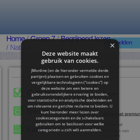
Home
/
Groep 7
/
Begrijpend lezen
Aanmelden
×
/ Natuur
Deze website maakt
gebruik van cookies.
JMonline (en de hieronder vermelde derde
partijen) plaatsen en gebruiken cookies en
vergelijkbare technologieën (“cookies”) op
deze website om een ​​betere en
Culturen
Cycloon
gebruiksvriendelijkere ervaring te bieden,
voor statistische en analytische doeleinden en
om relevante en gerichte reclame te bieden. U
Dieren
kunt hieronder meer lezen over
Alleen met premiu
cookiecategorieën en de schakelaars
gebruiken om te beslissen voor welke
Het heelal
Fantasie
categorieën u zich wilt aanmelden.
Ontstaan van
vulkanen